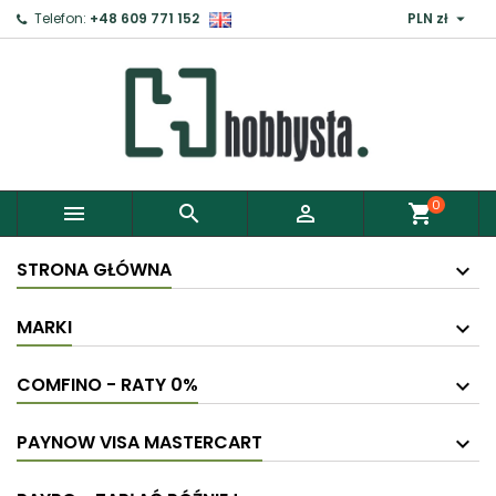

Telefon:
+48 609 771 152
PLN zł
0



shopping_cart
STRONA GŁÓWNA
MARKI
COMFINO - RATY 0%
PAYNOW VISA MASTERCART