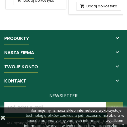
Dodaj do koszyka

Dodaj do koszyka


PRODUKTY

NASZA FIRMA

TWOJE KONTO

KONTAKT
NEWSLETTER
Informujemy, iż nasz sklep internetowy wykorzystuje
technologię plików cookies a jednocześnie nie zbiera w
sposób automatyczny żadnych informacji, z wyjątkiem
© Copyright 2026 Sklep modelarski Hobbysta. All Rights Reserved.
informacji zawartych w tych plikach (tzw. „ciasteczkach”).