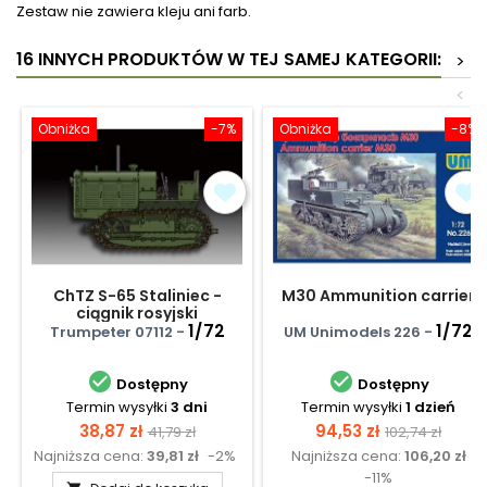
Zestaw nie zawiera kleju ani farb.
16 INNYCH PRODUKTÓW W TEJ SAMEJ KATEGORII:
>
<
Obniżka
-7%
Obniżka
-8%
ChTZ S-65 Staliniec -
M30 Ammunition carrier
ciągnik rosyjski
1/72
1/72
Trumpeter 07112 -
UM Unimodels 226 -


Dostępny
Dostępny
Termin wysyłki
3 dni
Termin wysyłki
1 dzień
Cena
Cena
Cena
Cena
38,87 zł
94,53 zł
41,79 zł
102,74 zł
Najniższa cena:
39,81 zł
-2%
Najniższa cena:
106,20 zł
podstawowa
podstawow
-11%