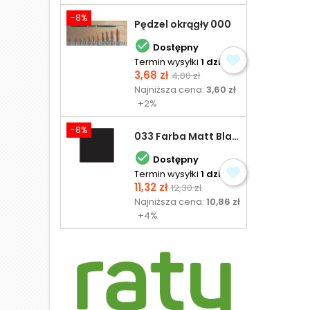
-8%
Pędzel okrągły 000

Dostępny
Termin wysyłki
1 dzień
Cena
Cena
3,68 zł
4,00 zł
podstawowa
Najniższa cena:
3,60 zł
+2%
-8%
033 Farba Matt Black - olejna

Dostępny
Termin wysyłki
1 dzień
Cena
Cena
11,32 zł
12,30 zł
podstawowa
Najniższa cena:
10,86 zł
+4%