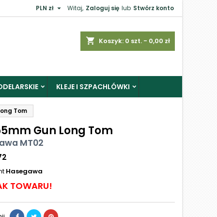

PLN zł
Witaj,
Zaloguj się
lub
Stwórz konto
shopping_cart
Koszyk:
0
szt. - 0,00 zł
ODELARSKIE
KLEJE I SZPACHLÓWKI
Long Tom
55mm Gun Long Tom
awa MT02
72
nt
Hasegawa
AK TOWARU!
ij