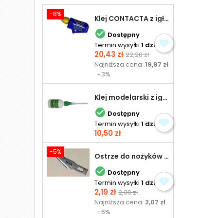
-8%
Klej CONTACTA z igłą do plastiku 25,0 g

Dostępny
Termin wysyłki
1 dzień
Cena
Cena
20,43 zł
22,20 zł
podstawowa
Najniższa cena:
19,87 zł
+3%
Klej modelarski z igłą 30 ml

Dostępny
Termin wysyłki
1 dzień
Cena
10,50 zł
-5%
Ostrze do nożyków Excel

Dostępny
Termin wysyłki
1 dzień
Cena
Cena
2,19 zł
2,30 zł
podstawowa
Najniższa cena:
2,07 zł
+6%