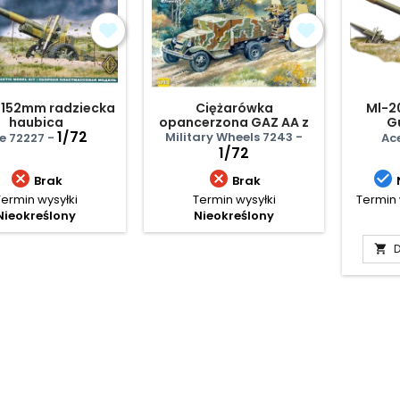
 152mm radziecka
Ciężarówka
Ml-2
haubica
opancerzona GAZ AA z
G
1/72
działem Flak 38 -
Military Wheels 7243 -
e 72227 -
Ac
Finlandia 1941
1/72



Brak
Brak
Termin wysyłki
Termin wysyłki
Termin 
Nieokreślony
Nieokreślony
D
