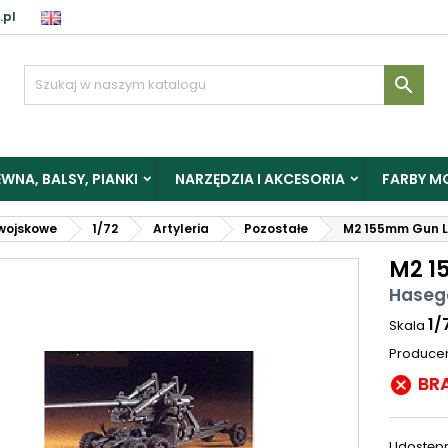
.pl

WNA, BALSY, PIANKI
NARZĘDZIA I AKCESORIA
FARBY M
wojskowe
1/72
Artyleria
Pozostałe
M2 155mm Gun 
M2 1
Haseg
1/
Skala
Produce
BR

Udostępn