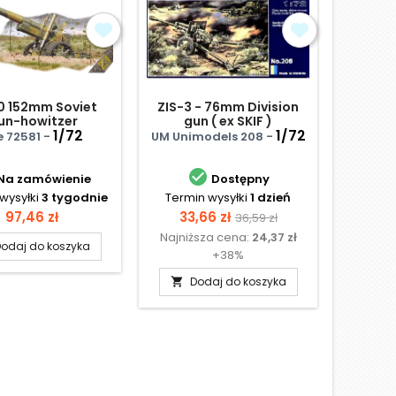
0 152mm Soviet
ZIS-3 - 76mm Division
Bofo
un-howitzer
gun ( ex SKIF )
po
1/72
1/72
prz
e 72581 -
UM Unimodels 208 -
First T

Na zamówienie
Dostępny
wysyłki
3 tygodnie
Termin wysyłki
1 dzień
Termi
Cena
Cena
Cena
97,46 zł
33,66 zł
36,59 zł
Najniższa cena:
24,37 zł
podstawowa
odaj do koszyka
D

+38%
Dodaj do koszyka
