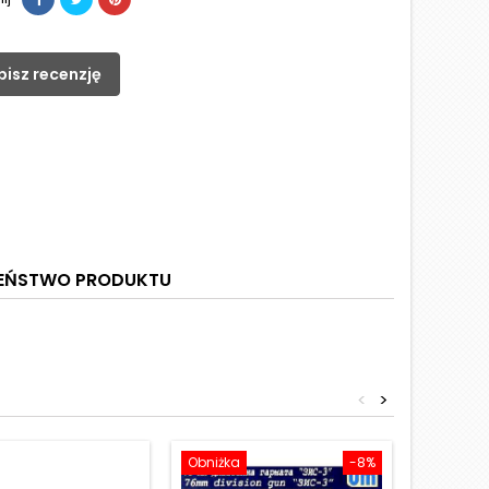
pisz recenzję
ZEŃSTWO PRODUKTU
<
>
Obniżka
-8%