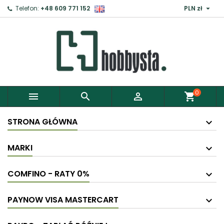

Telefon:
+48 609 771 152
PLN zł
0



shopping_cart
STRONA GŁÓWNA
MARKI
COMFINO - RATY 0%
PAYNOW VISA MASTERCART