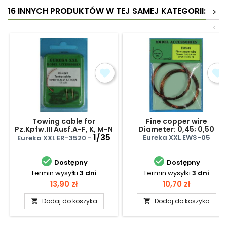
16 INNYCH PRODUKTÓW W TEJ SAMEJ KATEGORII:
>
<
Towing cable for
Fine copper wire
Pz.Kpfw.III Ausf.A-F, K, M-N
Diameter: 0,45; 0,50
Tanks
1/35
Eureka XXL EWS-05
Eureka XXL ER-3520 -


Dostępny
Dostępny
Termin wysyłki
3 dni
Termin wysyłki
3 dni
Cena
Cena
13,90 zł
10,70 zł
Dodaj do koszyka
Dodaj do koszyka

