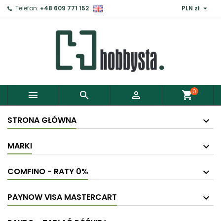

Telefon:
+48 609 771 152
PLN zł
0



shopping_cart
STRONA GŁÓWNA
MARKI
COMFINO - RATY 0%
PAYNOW VISA MASTERCART