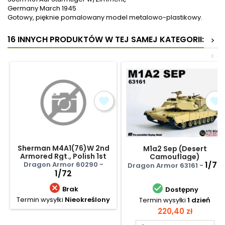
Germany March 1945
Gotowy, pięknie pomalowany model metalowo-plastikowy.
16 INNYCH PRODUKTÓW W TEJ SAMEJ KATEGORII:
>
<
Sherman M4A1(76)W 2nd
M1a2 Sep (Desert
Armored Rgt., Polish 1st
Camouflage)
Armored Div.
1/72
Dragon Armor 60290 -
Dragon Armor 63161 -
1/72


Brak
Dostępny
Termin wysyłki
Nieokreślony
Termin wysyłki
1 dzień
Cena
220,40 zł