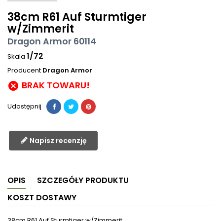
38cm R61 Auf Sturmtiger
w/Zimmerit
Dragon Armor 60114
1/72
Skala
Producent
Dragon Armor
BRAK TOWARU!

Udostępnij
Napisz recenzję
OPIS
SZCZEGÓŁY PRODUKTU
KOSZT DOSTAWY
38cm R61 Auf Sturmtiger w/Zimmerit,