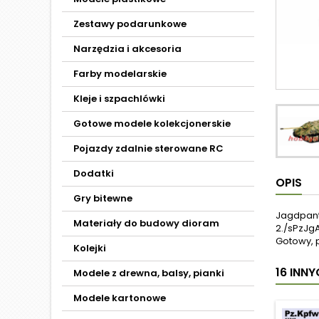
Zestawy podarunkowe
Narzędzia i akcesoria
Farby modelarskie
Kleje i szpachlówki
Gotowe modele kolekcjonerskie
Pojazdy zdalnie sterowane RC
Dodatki
OPIS
Gry bitewne
Jagdpanth
Materiały do budowy dioram
2./sPzJg
Gotowy, 
Kolejki
16 INN
Modele z drewna, balsy, pianki
Modele kartonowe