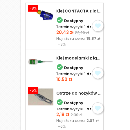
-8%
Klej CONTACTA z igłą do plastiku 25,0 g

Dostępny
Termin wysyłki
1 dzień
Cena
Cena
20,43 zł
22,20 zł
podstawowa
Najniższa cena:
19,87 zł
+3%
Klej modelarski z igłą 30 ml

Dostępny
Termin wysyłki
1 dzień
Cena
10,50 zł
-5%
Ostrze do nożyków Excel

Dostępny
Termin wysyłki
1 dzień
Cena
Cena
2,19 zł
2,30 zł
podstawowa
Najniższa cena:
2,07 zł
+6%