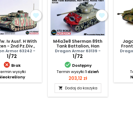
w. Iv Ausf. H With
M4a3e8 Sherman 89th
Jagd
en - 2nd Pz.Div.,
Tank Battalion, Han
Front
ormandy 1944
River, Korea 1951
on Armor 63242 -
Dragon Armor 63139 -
Drago
1/72
1/72


Brak
Dostępny
Termin wysyłki
Termin wysyłki
1 dzień
T
Nieokreślony
N
Cena
203,12 zł
Dodaj do koszyka
