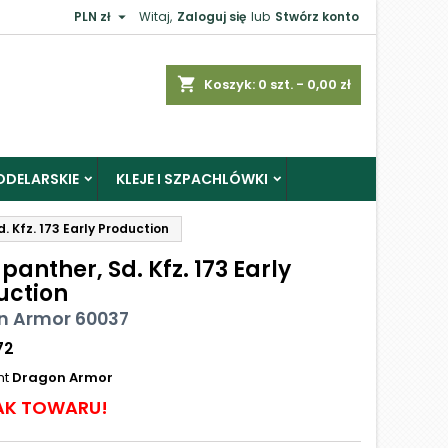

PLN zł
Witaj,
Zaloguj się
lub
Stwórz konto
shopping_cart
Koszyk:
0
szt. - 0,00 zł
ODELARSKIE
KLEJE I SZPACHLÓWKI
 Kfz. 173 Early Production
anther, Sd. Kfz. 173 Early
uction
n Armor 60037
72
nt
Dragon Armor
AK TOWARU!