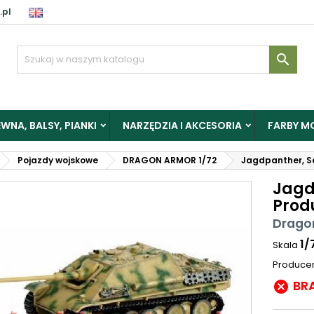
.pl

WNA, BALSY, PIANKI
NARZĘDZIA I AKCESORIA
FARBY M
Pojazdy wojskowe
DRAGON ARMOR 1/72
Jagdpanther, Sd.
Jagdp
Prod
Drago
1/
Skala
Produce
BR
