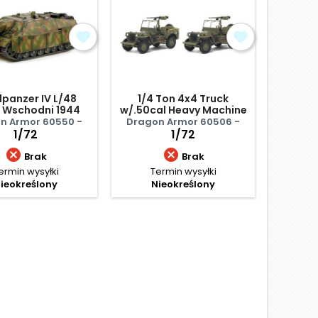
panzer IV L/48
1/4 Ton 4x4 Truck
Willys 
 Wschodni 1944
w/.50cal Heavy Machine
Truck w
Gun (Twin Pack)
Gun
n Armor 60550 -
Dragon Armor 60506 -
Drago
1/72
1/72


Brak
Brak
ermin wysyłki
Termin wysyłki
Te
ieokreślony
Nieokreślony
N