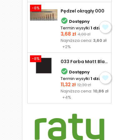
-8%
Pędzel okrągły 000

Dostępny
Termin wysyłki
1 dzień
Cena
Cena
3,68 zł
4,00 zł
podstawowa
Najniższa cena:
3,60 zł
+2%
-8%
033 Farba Matt Black - olejna

Dostępny
Termin wysyłki
1 dzień
Cena
Cena
11,32 zł
12,30 zł
podstawowa
Najniższa cena:
10,86 zł
+4%