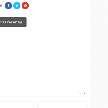
ij
pisz recenzję
<
>