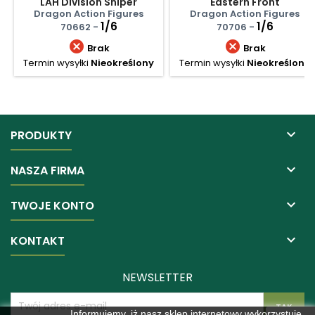
LAH Division Sniper
Eastern Front
Fallschirmjager
Dragon Action Figures
Dragon Action Figures
1/6
1/6
70662 -
70706 -


Brak
Brak
Termin wysyłki
Nieokreślony
Termin wysyłki
Nieokreślony

PRODUKTY

NASZA FIRMA

TWOJE KONTO

KONTAKT
NEWSLETTER
Informujemy, iż nasz sklep internetowy wykorzystuje