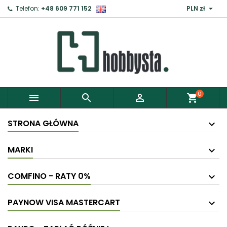

Telefon:
+48 609 771 152
PLN zł
0



shopping_cart
STRONA GŁÓWNA
MARKI
COMFINO - RATY 0%
PAYNOW VISA MASTERCART