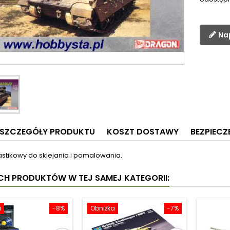
Na
SZCZEGÓŁY PRODUKTU
KOSZT DOSTAWY
BEZPIEC
astikowy do sklejania i pomalowania.
YCH PRODUKTÓW W TEJ SAMEJ KATEGORII:
a
-8%
Obniżka
-7%