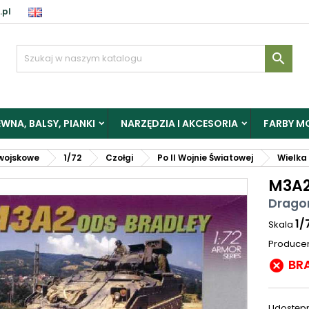
.pl

WNA, BALSY, PIANKI
NARZĘDZIA I AKCESORIA
FARBY M
wojskowe
1/72
Czołgi
Po II Wojnie Światowej
Wielka
M3A2
Drago
1/
Skala
Produce
BR

Udostępn