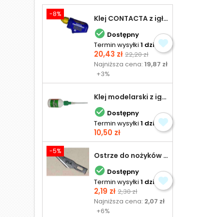
-8%
Klej CONTACTA z igłą do plastiku 25,0 g

Dostępny
Termin wysyłki
1 dzień
Cena
Cena
20,43 zł
22,20 zł
podstawowa
Najniższa cena:
19,87 zł
+3%
Klej modelarski z igłą 30 ml

Dostępny
Termin wysyłki
1 dzień
Cena
10,50 zł
-5%
Ostrze do nożyków Excel

Dostępny
Termin wysyłki
1 dzień
Cena
Cena
2,19 zł
2,30 zł
podstawowa
Najniższa cena:
2,07 zł
+6%