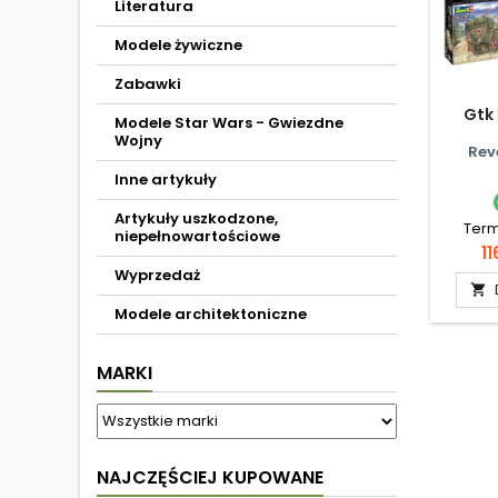
Literatura
Modele żywiczne
Zabawki
Gtk
Modele Star Wars - Gwiezdne
Wojny
Rev
Inne artykuły
Artykuły uszkodzone,
Term
niepełnowartościowe
C
11
Wyprzedaż

Modele architektoniczne
MARKI
NAJCZĘŚCIEJ KUPOWANE