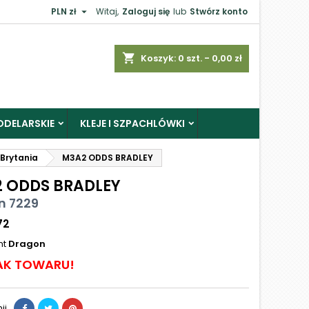

PLN zł
Witaj,
Zaloguj się
lub
Stwórz konto
shopping_cart
Koszyk:
0
szt. - 0,00 zł
ODELARSKIE
KLEJE I SZPACHLÓWKI
 Brytania
M3A2 ODDS BRADLEY
 ODDS BRADLEY
n 7229
72
nt
Dragon
AK TOWARU!
ij