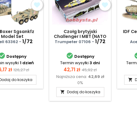
 Boxer Sgsankfz
Czołg brytyjski
IDF Ce
Model Set
Challenger I MBT (NATO
1/72
Version)
1/72
ell 63362 -
Trumpeter 07106 -
Ace


Dostępny
Dostępny
in wysyłki
1 dzień
Termin wysyłki
3 dni
Termi
ena
Cena
Cena
Cena
6,17 zł
42,71 zł
126,27 zł
45,92 zł
Najniższa cena:
42,69 zł
podstawowa
podstawowa
Dodaj do koszyka
D

0%
Dodaj do koszyka
