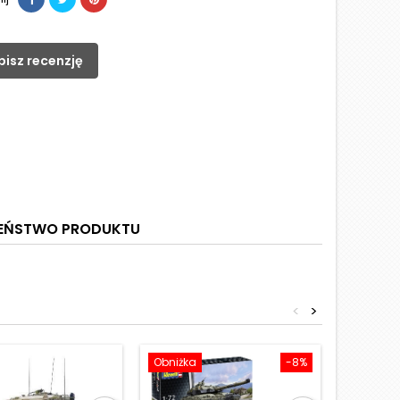
pisz recenzję
ZEŃSTWO PRODUKTU
<
>
Obniżka
-8%
Obniżka