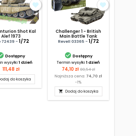
nturion Shot Kal
Challenger 1 - British
Centuri
Alef 1973
Main Battle Tank
4.Rtr 
1/72
1/72
Vespid 
 72439 -
Revell 03365 -


Dostępny
Dostępny
n wysyłki
1 dzień
Termin wysyłki
1 dzień
Termi
Cena
Cena
Cena
Ce
111,48 zł
74,10 zł
104
80,54 zł
Najniższa cena:
74,70 zł
Najniż
podstawowa
odaj do koszyka
-1%
Dodaj do koszyka
D

