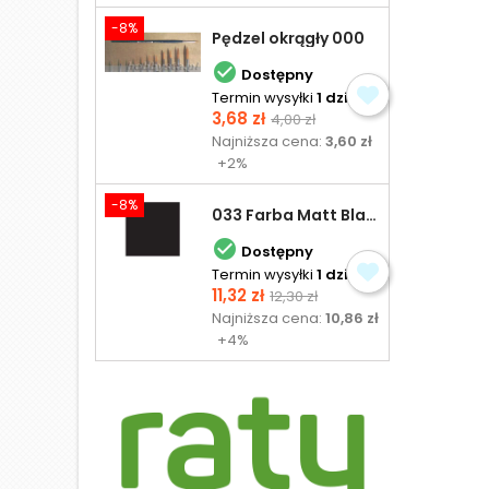
-8%
Pędzel okrągły 000

Dostępny
Termin wysyłki
1 dzień
Cena
Cena
3,68 zł
4,00 zł
podstawowa
Najniższa cena:
3,60 zł
+2%
-8%
033 Farba Matt Black - olejna

Dostępny
Termin wysyłki
1 dzień
Cena
Cena
11,32 zł
12,30 zł
podstawowa
Najniższa cena:
10,86 zł
+4%