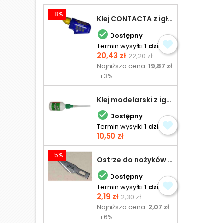
-8%
Klej CONTACTA z igłą do plastiku 25,0 g

Dostępny
Termin wysyłki
1 dzień
Cena
Cena
20,43 zł
22,20 zł
podstawowa
Najniższa cena:
19,87 zł
+3%
Klej modelarski z igłą 30 ml

Dostępny
Termin wysyłki
1 dzień
Cena
10,50 zł
-5%
Ostrze do nożyków Excel

Dostępny
Termin wysyłki
1 dzień
Cena
Cena
2,19 zł
2,30 zł
podstawowa
Najniższa cena:
2,07 zł
+6%