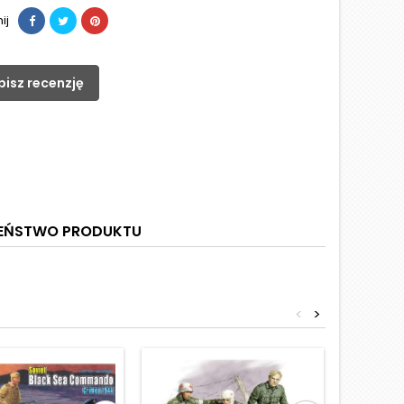
ij
pisz recenzję
ZEŃSTWO PRODUKTU
<
>