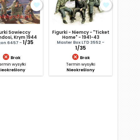
urki Sowieccy
Figurki - Niemcy - "Ticket
Br
dosi, Krym 1944
Home" - 1941-43
eksped
1/35
Master Box LTD 3552 -
on 6457 -
Drag
1/35


Brak
Brak
ermin wysyłki
Termin wysyłki
Te
ieokreślony
Nieokreślony
N