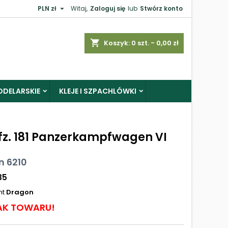

PLN zł
Witaj,
Zaloguj się
lub
Stwórz konto
shopping_cart
Koszyk:
0
szt. - 0,00 zł
ODELARSKIE
KLEJE I SZPACHLÓWKI
Kfz. 181 Panzerkampfwagen VI
n 6210
35
nt
Dragon
AK TOWARU!