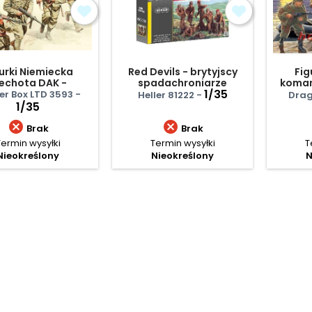
urki Niemiecka
Red Devils - brytyjscy
Fig
echota DAK -
spadachroniarze
koman
łnocna Afryka
1/35
er Box LTD 3593 -
Heller 81222 -
Drag
1/35


Brak
Brak
Termin wysyłki
Termin wysyłki
T
Nieokreślony
Nieokreślony
N