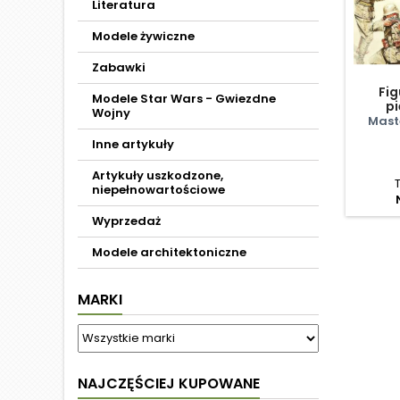
Literatura
Modele żywiczne
Zabawki
Fig
Modele Star Wars - Gwiezdne
pi
Wojny
pó
Mast
Inne artykuły
Artykuły uszkodzone,
niepełnowartościowe
Wyprzedaż
Modele architektoniczne
MARKI
NAJCZĘŚCIEJ KUPOWANE