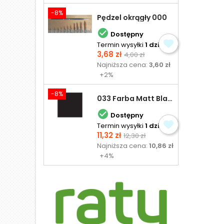
-8%
Pędzel okrągły 000

Dostępny
Termin wysyłki
1 dzień
Cena
Cena
3,68 zł
4,00 zł
podstawowa
Najniższa cena:
3,60 zł
+2%
-8%
033 Farba Matt Black - olejna

Dostępny
Termin wysyłki
1 dzień
Cena
Cena
11,32 zł
12,30 zł
podstawowa
Najniższa cena:
10,86 zł
+4%