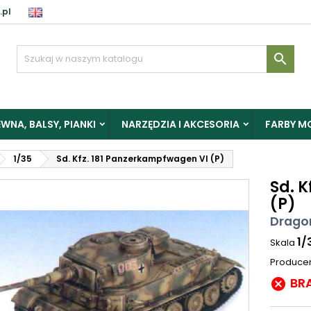
.pl

WNA, BALSY, PIANKI
NARZĘDZIA I AKCESORIA
FARBY M
1/35
Sd. Kfz. 181 Panzerkampfwagen VI (P)
Sd. 
(P)
Drago
1/
Skala
Produce
BR
