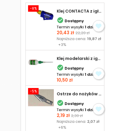
-8%
Klej CONTACTA z igłą do plastiku 25,0 g

Dostępny
Termin wysyłki
1 dzień
Cena
Cena
20,43 zł
22,20 zł
podstawowa
Najniższa cena:
19,87 zł
+3%
Klej modelarski z igłą 30 ml

Dostępny
Termin wysyłki
1 dzień
Cena
10,50 zł
-5%
Ostrze do nożyków Excel

Dostępny
Termin wysyłki
1 dzień
Cena
Cena
2,19 zł
2,30 zł
podstawowa
Najniższa cena:
2,07 zł
+6%