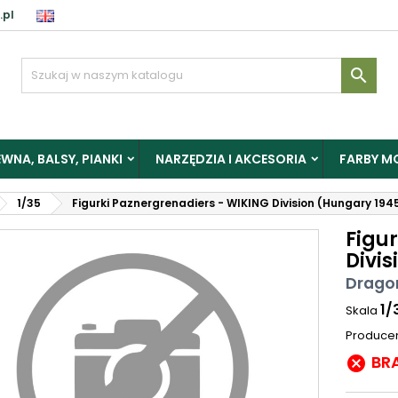
.pl

WNA, BALSY, PIANKI
NARZĘDZIA I AKCESORIA
FARBY M
1/35
Figurki Paznergrenadiers - WIKING Division (Hungary 194
Figu
Divi
Drago
1/
Skala
Produce
BR
