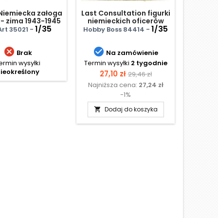
 Niemiecka załoga
Last Consultation figurki
Figu
 - zima 1943-1945
niemieckich oficerów
czołgiś
1/35
1/35
Art 35021 -
Hobby Boss 84414 -
MiniA


Brak
Na zamówienie
ermin wysyłki
Termin wysyłki
2 tygodnie
Te
ieokreślony
N
Cena
Cena
27,10 zł
29,46 zł
Najniższa cena:
27,24 zł
podstawowa
-1%
Dodaj do koszyka
