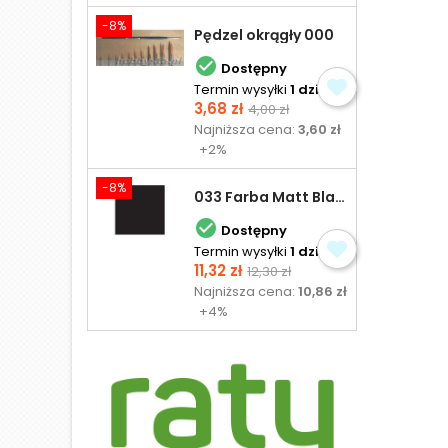
-8%
Pędzel okrągły 000

Dostępny
Termin wysyłki
1 dzień
Cena
Cena
3,68 zł
4,00 zł
podstawowa
Najniższa cena:
3,60 zł
+2%
-8%
033 Farba Matt Black - olejna

Dostępny
Termin wysyłki
1 dzień
Cena
Cena
11,32 zł
12,30 zł
podstawowa
Najniższa cena:
10,86 zł
+4%