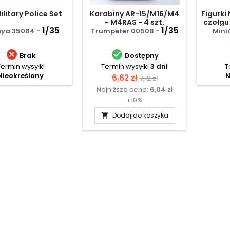
ilitary Police Set
Karabiny AR-15/M16/M4
Figurki
- M4RAS - 4 szt.
czołgu
1/35
1/35
ya 35084 -
Trumpeter 00508 -
Mini


Brak
Dostępny
Termin wysyłki
Termin wysyłki
3 dni
T
Nieokreślony
N
Cena
Cena
6,62 zł
7,12 zł
Najniższa cena:
6,04 zł
podstawowa
+10%
Dodaj do koszyka
