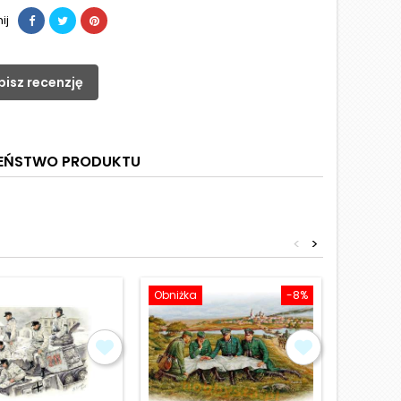
ij
pisz recenzję
ZEŃSTWO PRODUKTU
<
>
Obniżka
-8%