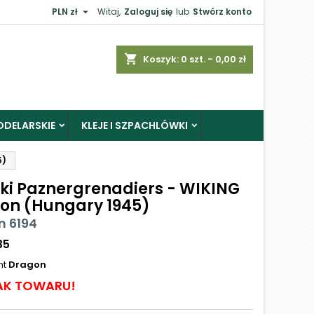

PLN zł
Witaj,
Zaloguj się
lub
Stwórz konto
shopping_cart
Koszyk:
0
szt. - 0,00 zł
ODELARSKIE
KLEJE I SZPACHLÓWKI
5)
rki Paznergrenadiers - WIKING
sion (Hungary 1945)
n 6194
35
nt
Dragon
AK TOWARU!