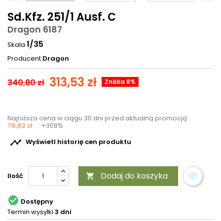
Sd.Kfz. 251/1 Ausf. C
Dragon 6187
1/35
Skala
Producent
Dragon
313,53 zł
340,80 zł
Zniżka 8%
Najniższa cena w ciągu 30 dni przed aktualną promocją:
76,82 zł
+308%

Wyświetl historię cen produktu
Dodaj do koszyka
Ilość


Dostępny
Termin wysyłki
3 dni