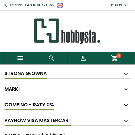

Telefon:
+48 609 771 152
PLN zł
0



shopping_cart
STRONA GŁÓWNA
MARKI
COMFINO - RATY 0%
PAYNOW VISA MASTERCART