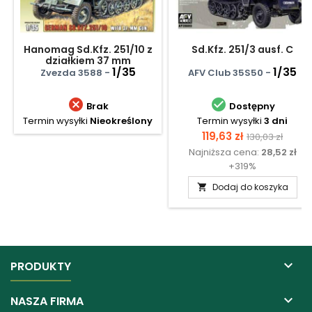
Hanomag Sd.Kfz. 251/10 z
Sd.Kfz. 251/3 ausf. C
działkiem 37 mm
1/35
1/35
Zvezda 3588 -
AFV Club 35S50 -


Brak
Dostępny
Termin wysyłki
Nieokreślony
Termin wysyłki
3 dni
Cena
Cena
119,63 zł
130,03 zł
Najniższa cena:
28,52 zł
podstawow
+319%
Dodaj do koszyka


PRODUKTY

NASZA FIRMA