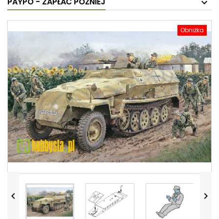
PAYPO - ZAPŁAĆ PÓŹNIEJ
Obniżka

