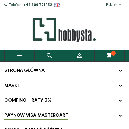

Telefon:
+48 609 771 152
PLN zł
0



shopping_cart
STRONA GŁÓWNA
MARKI
COMFINO - RATY 0%
PAYNOW VISA MASTERCART