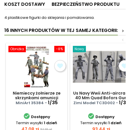
KOSZT DOSTAWY
BEZPIECZEŃSTWO PRODUKTU
4 plastikowe figurki do sklejania i pomalowania.
16 INNYCH PRODUKTÓW W TEJ SAMEJ KATEGORII:
>
<
Obniżka
-8%
Nowy
Niemieccy żołnierze ze
Us Navy Wwii Anti-aircraft
skrzynkami amunicji
40 Mm Quad Bofors Gun
1/35
Crew Set 2
1/35
MiniArt 35384 -
Zimi Model TC3D002 -


Dostępny
Dostępny
Termin wysyłki
1 dzień
Termin wysyłki
1 dzień
Cena
Cena
Cena
47,08 zł
93,44 zł
51,18 zł