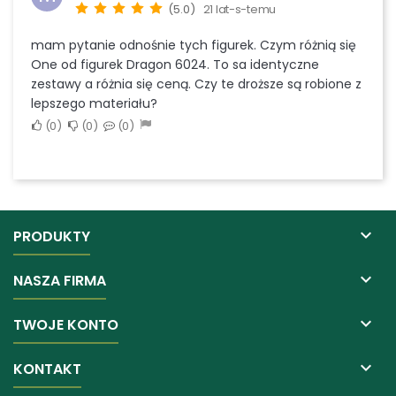
(5.0)
21 lat-s-temu
mam pytanie odnośnie tych figurek. Czym różnią się
One od figurek Dragon 6024. To sa identyczne
zestawy a różnia się ceną. Czy te droższe są robione z
lepszego materiału?
0
0
0

PRODUKTY

NASZA FIRMA

TWOJE KONTO

KONTAKT