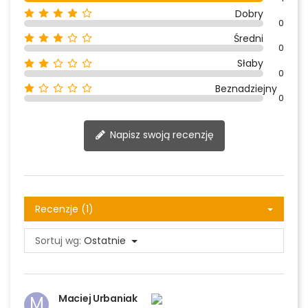
Dobry
0
Średni
0
Słaby
0
Beznadziejny
0
Napisz swoją recenzję
Recenzje (1)
Sortuj wg:
Ostatnie
Maciej Urbaniak
M