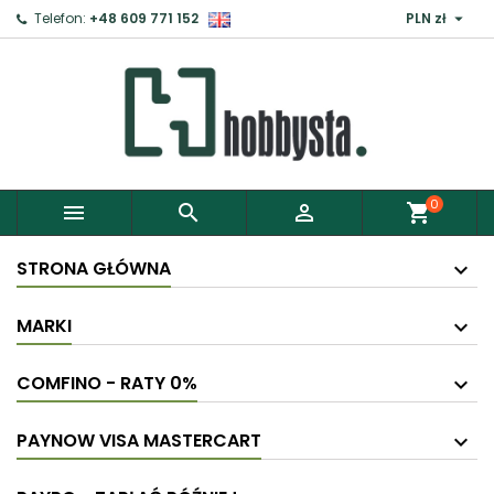

Telefon:
+48 609 771 152
PLN zł
0



shopping_cart
STRONA GŁÓWNA
MARKI
COMFINO - RATY 0%
PAYNOW VISA MASTERCART