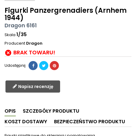
Figurki Panzergrenadiers (Arnhem
1944)
Dragon 6161
1/35
Skala
Producent
Dragon
BRAK TOWARU!

Udostępnij
Napisz recenzję
OPIS
SZCZEGÓŁY PRODUKTU
KOSZT DOSTAWY
BEZPIECZEŃSTWO PRODUKTU
Figurki plastikowe do sklejania i pomalowania.