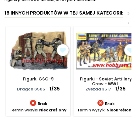
16 INNYCH PRODUKTÓW W TEJ SAMEJ KATEGORII:
>
<
Figurki GSG-9
Figurki - Soviet Artillery
Crew - WW II
1/35
1/35
Dragon 6505 -
Zvezda 3517 -


Brak
Brak
Termin wysyłki
Nieokreślony
Termin wysyłki
Nieokreślony