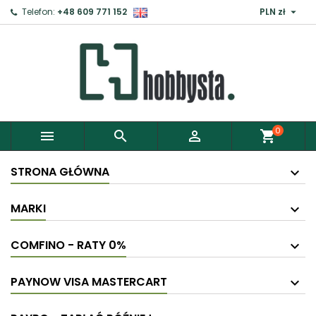

Telefon:
+48 609 771 152
PLN zł
0



shopping_cart
STRONA GŁÓWNA
MARKI
COMFINO - RATY 0%
PAYNOW VISA MASTERCART