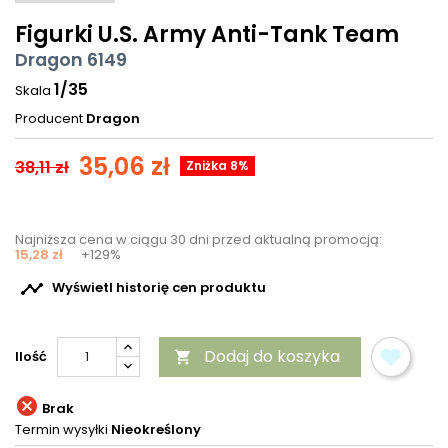
Figurki U.S. Army Anti-Tank Team
Dragon 6149
1/35
Skala
Producent
Dragon
35,06 zł
38,11 zł
Zniżka 8%
Najniższa cena w ciągu 30 dni przed aktualną promocją:
15,28 zł
+129%

Wyświetl historię cen produktu
Dodaj do koszyka
Ilość


Brak
Termin wysyłki
Nieokreślony