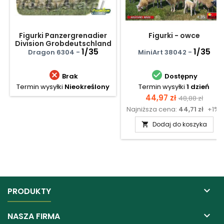
Figurki Panzergrenadier
Figurki - owce
Division Grobdeutschland
Karachev 1943
1/35
1/35
Dragon 6304 -
MiniArt 38042 -


Brak
Dostępny
Termin wysyłki
Nieokreślony
Termin wysyłki
1 dzień
Cena
Cena
44,97 zł
48,88 zł
Najniższa cena:
44,71 zł
+1%
podstawow
Dodaj do koszyka


PRODUKTY

NASZA FIRMA