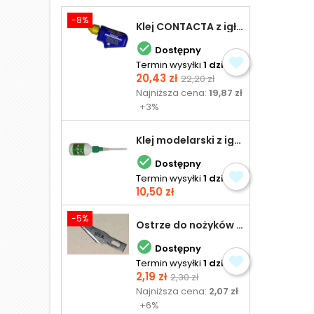
-8%
Klej CONTACTA z igłą do plastiku 25,0 g

Dostępny
Termin wysyłki
1 dzień
Cena
Cena
20,43 zł
22,20 zł
podstawowa
Najniższa cena:
19,87 zł
+3%
Klej modelarski z igłą 30 ml

Dostępny
Termin wysyłki
1 dzień
Cena
10,50 zł
-5%
Ostrze do nożyków Excel

Dostępny
Termin wysyłki
1 dzień
Cena
Cena
2,19 zł
2,30 zł
podstawowa
Najniższa cena:
2,07 zł
+6%