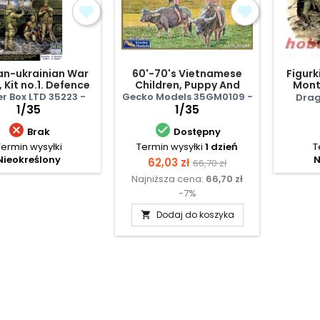
an-ukrainian War
60'-70's Vietnamese
Figurk
, Kit no.1. Defence
Children, Puppy And
Mont
yiv, March 2022.
Buffalo Set
r Box LTD 35223 -
Gecko Models 35GM0109 -
Drag
Trophy
1/35
1/35


Brak
Dostępny
Termin wysyłki
Termin wysyłki
1 dzień
T
Nieokreślony
N
Cena
Cena
62,03 zł
66,70 zł
Najniższa cena:
66,70 zł
podstawowa
-7%
Dodaj do koszyka
