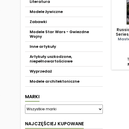
Literatura
Modele żywiczne
Zabawki
Russi
Modele Star Wars - Gwiezdne
Series
Wojny
Of K
Maste
Inne artykuły
Artykuły uszkodzone,
niepełnowartościowe
Wyprzedaż
Modele architektoniczne
MARKI
NAJCZĘŚCIEJ KUPOWANE