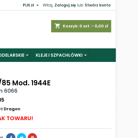

PLN zł
Witaj,
Zaloguj się
lub
Stwórz konto
shopping_cart
Koszyk:
0
szt. - 0,00 zł
ODELARSKIE
KLEJE I SZPACHLÓWKI
/85 Mod. 1944E
n 6066
35
nt
Dragon
AK TOWARU!
ij