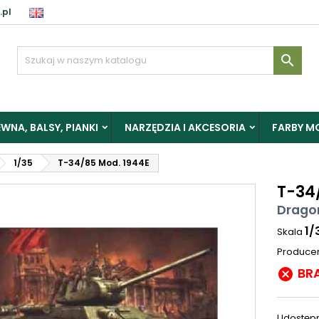
.pl

WNA, BALSY, PIANKI
NARZĘDZIA I AKCESORIA
FARBY M
1/35
T-34/85 Mod. 1944E
T-34
Drago
1/
Skala
Produce
BR

Udostępn