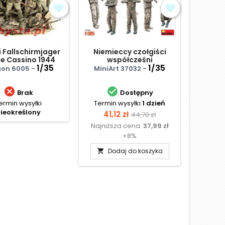
i Fallschirmjager
Niemieccy czołgiści
U.S. 
e Cassino 1944
współcześni
1/35
1/35
on 6005 -
MiniArt 37032 -
Tamiy


Brak
Dostępny
ermin wysyłki
Termin wysyłki
1 dzień
Te
ieokreślony
N
Cena
Cena
41,12 zł
44,70 zł
Najniższa cena:
37,99 zł
podstawowa
+8%
Dodaj do koszyka
