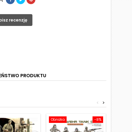
pisz recenzję
ZEŃSTWO PRODUKTU
<
>
Obniżka
-8%