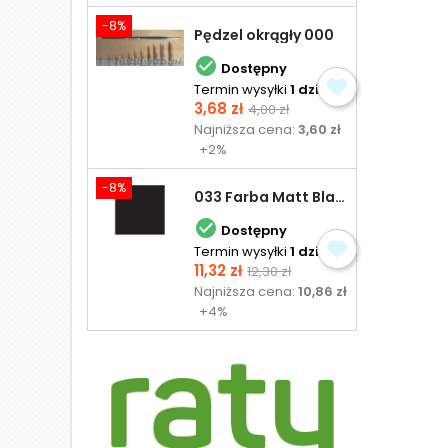
-8%
Pędzel okrągły 000

Dostępny
Termin wysyłki
1 dzień
Cena
Cena
3,68 zł
4,00 zł
podstawowa
Najniższa cena:
3,60 zł
+2%
-8%
033 Farba Matt Black - olejna

Dostępny
Termin wysyłki
1 dzień
Cena
Cena
11,32 zł
12,30 zł
podstawowa
Najniższa cena:
10,86 zł
+4%