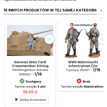
16 INNYCH PRODUKTÓW W TEJ SAMEJ KATEGORII:
>
<
German Wwii Tank
WWII Wehrmacht
Crewmember Sitting
Infantryman (On
Maneuver)
1/16
Peddinghaus-Decals
Tamiya 36307 -
1/16
16W007 -


Dostępny
Brak
Termin wysyłki
3 dni
Termin wysyłki
Nieokreślony
Cena
96,68 zł
Dodaj do koszyka
