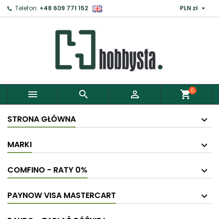

Telefon:
+48 609 771 152
PLN zł
0



shopping_cart
STRONA GŁÓWNA
MARKI
COMFINO - RATY 0%
PAYNOW VISA MASTERCART