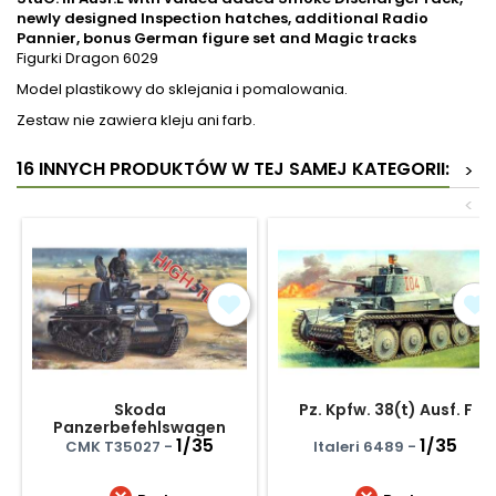
newly designed Inspection hatches, additional Radio
Pannier, bonus German figure set and Magic tracks
Figurki Dragon 6029
Model plastikowy do sklejania i pomalowania.
Zestaw nie zawiera kleju ani farb.
16 INNYCH PRODUKTÓW W TEJ SAMEJ KATEGORII:
>
<
Skoda
Pz. Kpfw. 38(t) Ausf. F
Panzerbefehlswagen
35(t)
1/35
1/35
CMK T35027 -
Italeri 6489 -