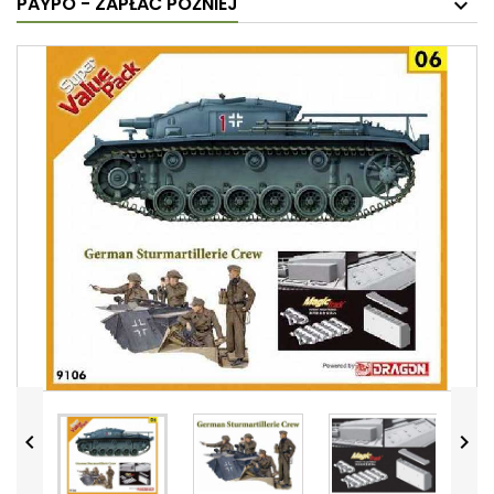
PAYPO - ZAPŁAĆ PÓŹNIEJ

