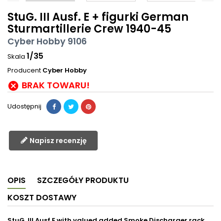
StuG. III Ausf. E + figurki German
Sturmartillerie Crew 1940-45
Cyber Hobby 9106
1/35
Skala
Producent
Cyber Hobby
BRAK TOWARU!

Udostępnij
Napisz recenzję
OPIS
SZCZEGÓŁY PRODUKTU
KOSZT DOSTAWY
StuG. III Ausf.E with valued added Smoke Discharger rack,