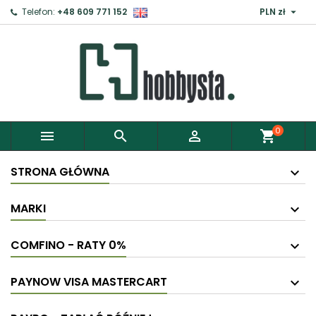

Telefon:
+48 609 771 152
PLN zł
0



shopping_cart
STRONA GŁÓWNA
MARKI
COMFINO - RATY 0%
PAYNOW VISA MASTERCART