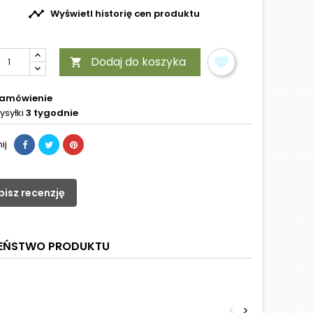

Wyświetl historię cen produktu
Dodaj do koszyka

zamówienie
ysyłki
3 tygodnie
ij
pisz recenzję
ZEŃSTWO PRODUKTU
<
>