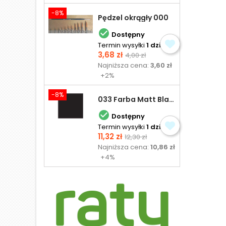
-8%
Pędzel okrągły 000

Dostępny
Termin wysyłki
1 dzień
Cena
Cena
3,68 zł
4,00 zł
podstawowa
Najniższa cena:
3,60 zł
+2%
-8%
033 Farba Matt Black - olejna

Dostępny
Termin wysyłki
1 dzień
Cena
Cena
11,32 zł
12,30 zł
podstawowa
Najniższa cena:
10,86 zł
+4%