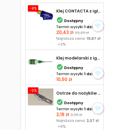
-8%
Klej CONTACTA z igłą do plastiku 25,0 g

Dostępny
Termin wysyłki
1 dzień
Cena
Cena
20,43 zł
22,20 zł
podstawowa
Najniższa cena:
19,87 zł
+3%
Klej modelarski z igłą 30 ml

Dostępny
Termin wysyłki
1 dzień
Cena
10,50 zł
-5%
Ostrze do nożyków Excel

Dostępny
Termin wysyłki
1 dzień
Cena
Cena
2,19 zł
2,30 zł
podstawowa
Najniższa cena:
2,07 zł
+6%