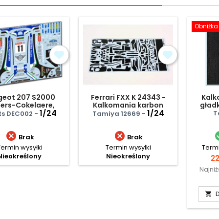
Obniżka
geot 207 S2000
Ferrari FXX K 24343 -
Kalk
jers-Cokelaere,
Kalkomania karbon
gład
Ypres Rally 2010)
1/24
1/24
T
its DEC002 -
Tamiya 12669 -


Brak
Brak
Termin wysyłki
Termin wysyłki
Termi
Nieokreślony
Nieokreślony
C
22
Najni
D
