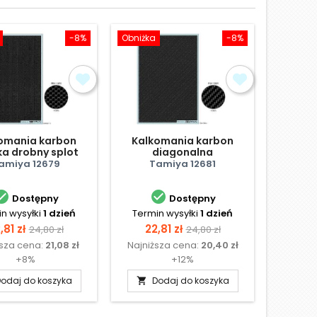
-8%
Obniżka
-8%
Obniżka
omania karbon
Kalkomania karbon
Kalk
ka drobny splot
diagonalna
amiya 12679
Tamiya 12681
Ta


Dostępny
Dostępny
n wysyłki
1 dzień
Termin wysyłki
1 dzień
Termi
ena
Cena
Cena
Cena
Ce
,81 zł
22,81 zł
22,
24,80 zł
24,80 zł
ższa cena:
21,08 zł
Najniższa cena:
20,40 zł
Najniż
podstawowa
podstawowa
+8%
+12%
odaj do koszyka
Dodaj do koszyka
D

