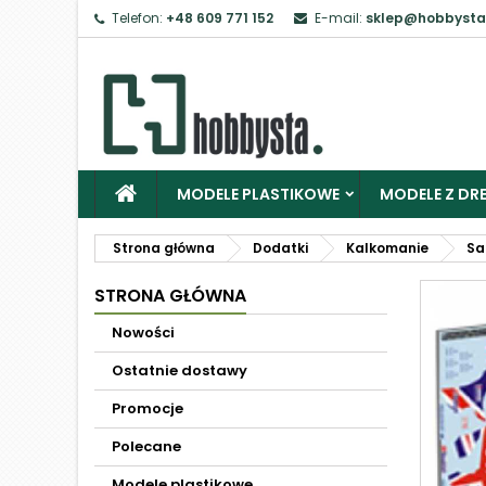
Telefon:
+48 609 771 152
E-mail:
sklep@hobbysta
MODELE PLASTIKOWE
MODELE Z DRE
Strona główna
Dodatki
Kalkomanie
Sa
STRONA GŁÓWNA
Nowości
Ostatnie dostawy
Promocje
Polecane
Modele plastikowe