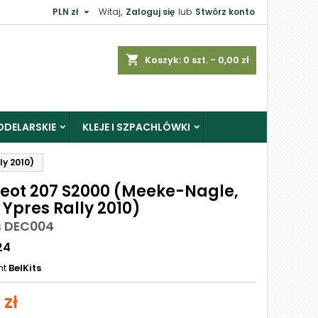

PLN zł
Witaj,
Zaloguj się
lub
Stwórz konto
shopping_cart
Koszyk:
0
szt. - 0,00 zł
ODELARSKIE
KLEJE I SZPACHLÓWKI
y 2010)
eot 207 S2000 (Meeke-Nagle,
Ypres Rally 2010)
s DEC004
24
nt
BelKits
 zł