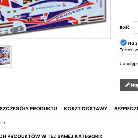
Ilość

Na 
Termin w
Udostępn
Na
SZCZEGÓŁY PRODUKTU
KOSZT DOSTAWY
BEZPIEC
nie
YCH PRODUKTÓW W TEJ SAMEJ KATEGORII: