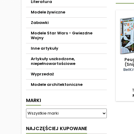
Literatura
Modele żywiczne
Zabawki
Modele Star Wars - Gwiezdne
Wojny
Inne artykuły
Artykuły uszkodzone,
Peu
niepełnowartościowe
(Sni
Geko 
BelK
Wyprzedaż
Modele architektoniczne
MARKI
NAJCZĘŚCIEJ KUPOWANE