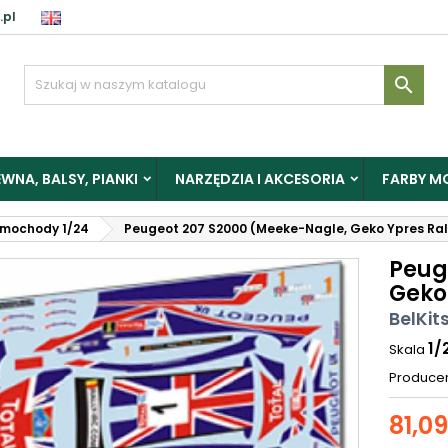
.pl

WNA, BALSY, PIANKI
NARZĘDZIA I AKCESORIA
FARBY M
mochody 1/24
Peugeot 207 S2000 (Meeke-Nagle, Geko Ypres Rall
Peug
Geko 
BelKit
1/
Skala
Produce
81,09