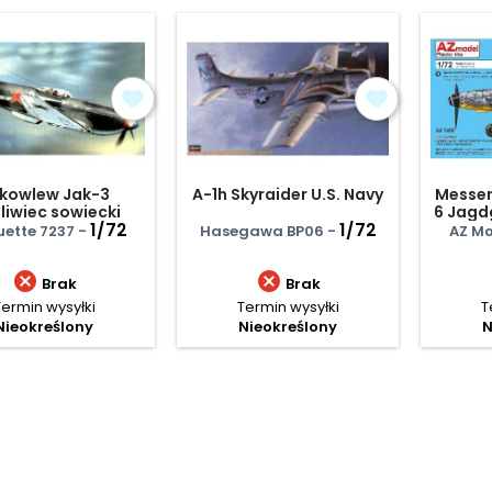
kowlew Jak-3
A-1h Skyraider U.S. Navy
Messer
liwiec sowiecki
6 Jagd
1/72
1/72
ette 7237 -
Hasegawa BP06 -
AZ Mo


Brak
Brak
Termin wysyłki
Termin wysyłki
T
Nieokreślony
Nieokreślony
N