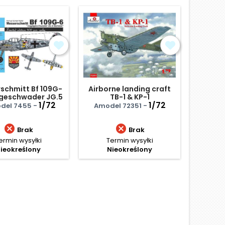
schmitt Bf 109G-
Airborne landing craft
F-
geschwader JG.5
TB-1 & KP-1
1/72
1/72
del 7455 -
Amodel 72351 -
Ital


Brak
Brak
ermin wysyłki
Termin wysyłki
Te
ieokreślony
Nieokreślony
N