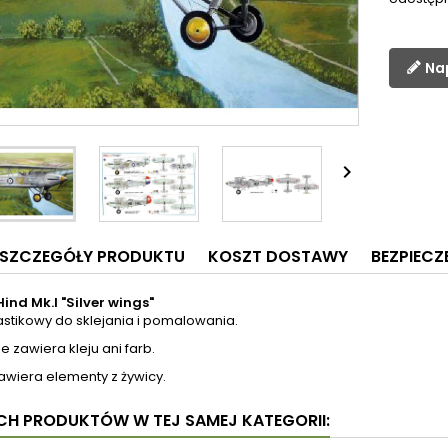
Na

SZCZEGÓŁY PRODUKTU
KOSZT DOSTAWY
BEZPIEC
ind Mk.I "Silver wings"
astikowy do sklejania i pomalowania.
e zawiera kleju ani farb.
awiera elementy z żywicy.
YCH PRODUKTÓW W TEJ SAMEJ KATEGORII: