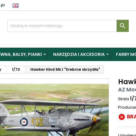
.pl

WNA, BALSY, PIANKI
NARZĘDZIA I AKCESORIA
FARBY M
y
1/72
Hawker Hind Mk.I "Srebrne skrzydła"
Hawk
AZ Mo
1/
Skala
Produce
BR

Udostępn