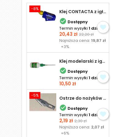
-8%
Klej CONTACTA z igłą do plastiku 25,0 g

Dostępny
Termin wysyłki
1 dzień
Cena
Cena
20,43 zł
22,20 zł
podstawowa
Najniższa cena:
19,87 zł
+3%
Klej modelarski z igłą 30 ml

Dostępny
Termin wysyłki
1 dzień
Cena
10,50 zł
-5%
Ostrze do nożyków Excel

Dostępny
Termin wysyłki
1 dzień
Cena
Cena
2,19 zł
2,30 zł
podstawowa
Najniższa cena:
2,07 zł
+6%