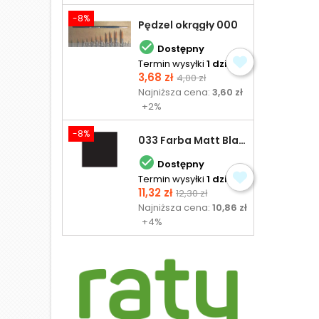
-8%
Pędzel okrągły 000

Dostępny
Termin wysyłki
1 dzień
Cena
Cena
3,68 zł
4,00 zł
podstawowa
Najniższa cena:
3,60 zł
+2%
-8%
033 Farba Matt Black - olejna

Dostępny
Termin wysyłki
1 dzień
Cena
Cena
11,32 zł
12,30 zł
podstawowa
Najniższa cena:
10,86 zł
+4%