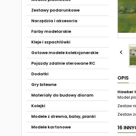
Zestawy podarunkowe
Narzędzia i akcesoria
Farby modelarskie
Kleje i szpachlówki

Gotowe modele kolekcjonerskie
Pojazdy zdalnie sterowane RC
Dodatki
OPIS
Gry bitewne
Hawker H
Materiały do budowy dioram
Model pl
Kolejki
Zestaw ni
Zestaw z
Modele z drewna, balsy, pianki
Modele kartonowe
16 INN