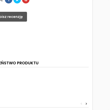
pisz recenzję
ZEŃSTWO PRODUKTU
<
>