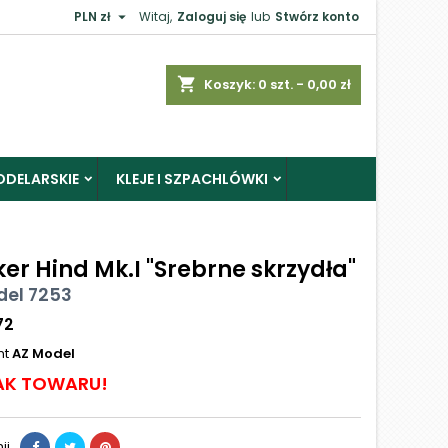

PLN zł
Witaj,
Zaloguj się
lub
Stwórz konto
shopping_cart
Koszyk:
0
szt. - 0,00 zł
ODELARSKIE
KLEJE I SZPACHLÓWKI
er Hind Mk.I "Srebrne skrzydła"
del 7253
72
nt
AZ Model
AK TOWARU!
ij