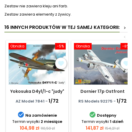
Zestaw nie zawiera kleju ani farb.
Zestaw zawiera elementy z żywicy.
16 INNYCH PRODUKTÓW W TEJ SAMEJ KATEGORII:
>
<
Obniżka
-5%
Obniżka
-8%
Yokosuka D4y1/1-c "judy"
Dornier 17p Ostfront
1/72
1/72
AZ Model 7841 -
RS Models 92275 -


Na zamówienie
Dostępny
Termin wysyłki
2 miesiące
Termin wysyłki
1 dzień
Cena
Cena
Cena
Cena
104,98 zł
141,87 zł
110,50 zł
154,21 zł