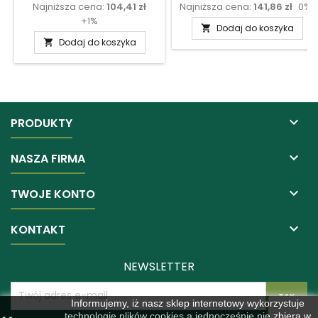
Najniższa cena:
104,41 zł
Najniższa cena:
141,86 zł
0%
podstawowa
podstawow
+1%
Dodaj do koszyka

Dodaj do koszyka


PRODUKTY

NASZA FIRMA

TWOJE KONTO

KONTAKT
NEWSLETTER
Informujemy, iż nasz sklep internetowy wykorzystuje
technologię plików cookies a jednocześnie nie zbiera w