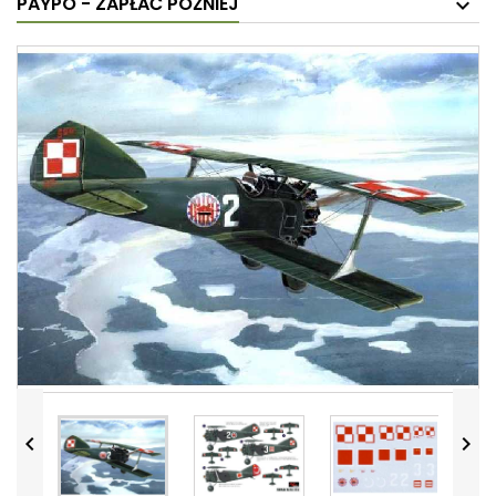
PAYPO - ZAPŁAĆ PÓŹNIEJ

