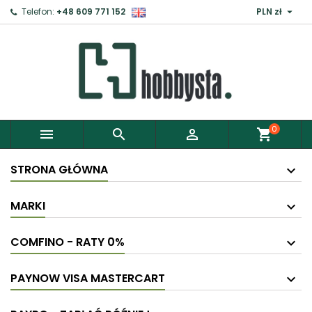

Telefon:
+48 609 771 152
PLN zł
0



shopping_cart
STRONA GŁÓWNA
MARKI
COMFINO - RATY 0%
PAYNOW VISA MASTERCART