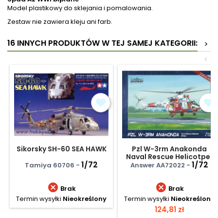
Model plastikowy do sklejania i pomalowania.
Zestaw nie zawiera kleju ani farb.
16 INNYCH PRODUKTÓW W TEJ SAMEJ KATEGORII:
>
<
Sikorsky SH-60 SEA HAWK
Pzl W-3rm Anakonda
Naval Rescue Helicotper
1/72
(Early)
1/72
Tamiya 60706 -
Answer AA72022 -


Brak
Brak
Termin wysyłki
Nieokreślony
Termin wysyłki
Nieokreślony
Cena
124,81 zł