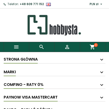

Telefon:
+48 609 771 152
PLN zł
0



shopping_cart
STRONA GŁÓWNA
MARKI
COMFINO - RATY 0%
PAYNOW VISA MASTERCART