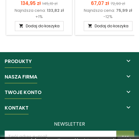
Cena
Cena
Cena
Cena
134,95 zł
67,07 zł
145,10 zł
72,90 zł
Najniższa cena:
133,82 zł
Najniższa cena:
75,99 zł
podstawowa
podstawow
+1%
-12%
Dodaj do koszyka
Dodaj do koszyka



PRODUKTY

NASZA FIRMA

TWOJE KONTO

KONTAKT
NEWSLETTER