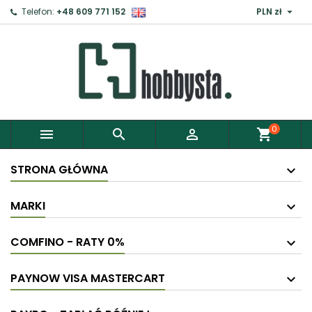

Telefon:
+48 609 771 152
PLN zł
0



shopping_cart
STRONA GŁÓWNA
MARKI
COMFINO - RATY 0%
PAYNOW VISA MASTERCART