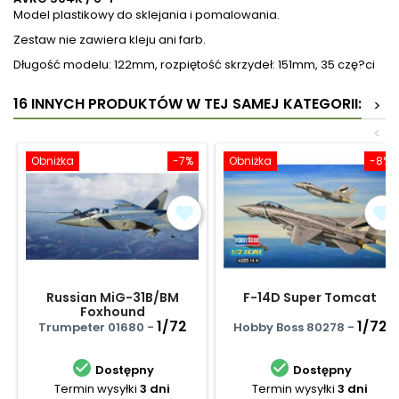
Model plastikowy do sklejania i pomalowania.
Zestaw nie zawiera kleju ani farb.
Długość modelu: 122mm, rozpiętość skrzydeł: 151mm, 35 czę?ci
16 INNYCH PRODUKTÓW W TEJ SAMEJ KATEGORII:
>
<
Obniżka
-7%
Obniżka
-8%
Russian MiG-31B/BM
F-14D Super Tomcat
Foxhound
1/72
1/72
Trumpeter 01680 -
Hobby Boss 80278 -


Dostępny
Dostępny
Termin wysyłki
3 dni
Termin wysyłki
3 dni