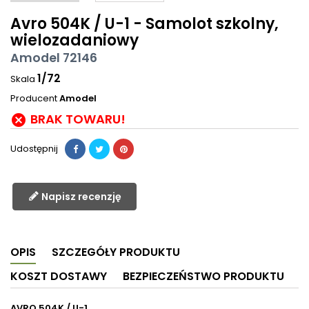
Avro 504K / U-1 - Samolot szkolny,
wielozadaniowy
Amodel 72146
1/72
Skala
Producent
Amodel
BRAK TOWARU!

Udostępnij
Napisz recenzję
OPIS
SZCZEGÓŁY PRODUKTU
KOSZT DOSTAWY
BEZPIECZEŃSTWO PRODUKTU
AVRO 504K / U-1