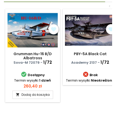
<
Grumman Hu-16 B/D
PBY-5A Black Cat
Albatross
1/72
1/72
Sova-M 72079 -
Academy 2137 -


Dostępny
Brak
Termin wysyłki
1 dzień
Termin wysyłki
Nieokreślony
Cena
260,40 zł
Dodaj do koszyka
