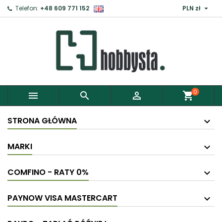

Telefon:
+48 609 771 152
PLN zł
0



shopping_cart
STRONA GŁÓWNA
MARKI
COMFINO - RATY 0%
PAYNOW VISA MASTERCART