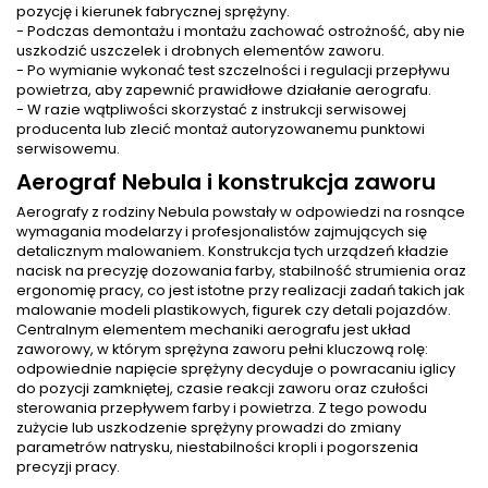
pozycję i kierunek fabrycznej sprężyny.
- Podczas demontażu i montażu zachować ostrożność, aby nie
uszkodzić uszczelek i drobnych elementów zaworu.
- Po wymianie wykonać test szczelności i regulacji przepływu
powietrza, aby zapewnić prawidłowe działanie aerografu.
- W razie wątpliwości skorzystać z instrukcji serwisowej
producenta lub zlecić montaż autoryzowanemu punktowi
serwisowemu.
Aerograf Nebula i konstrukcja zaworu
Aerografy z rodziny Nebula powstały w odpowiedzi na rosnące
wymagania modelarzy i profesjonalistów zajmujących się
detalicznym malowaniem. Konstrukcja tych urządzeń kładzie
nacisk na precyzję dozowania farby, stabilność strumienia oraz
ergonomię pracy, co jest istotne przy realizacji zadań takich jak
malowanie modeli plastikowych, figurek czy detali pojazdów.
Centralnym elementem mechaniki aerografu jest układ
zaworowy, w którym sprężyna zaworu pełni kluczową rolę:
odpowiednie napięcie sprężyny decyduje o powracaniu iglicy
do pozycji zamkniętej, czasie reakcji zaworu oraz czułości
sterowania przepływem farby i powietrza. Z tego powodu
zużycie lub uszkodzenie sprężyny prowadzi do zmiany
parametrów natrysku, niestabilności kropli i pogorszenia
precyzji pracy.