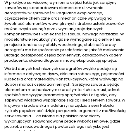
W praktyce serwisowej wymienne części takie jak sprężyny
zaworów są standardowym elementem utrzymania
aerografów w sprawności. Regularna eksploatacja,
czyszczenie chemiczne oraz mechaniczne wpływają na
żywotność elementów wewnętrznych; drobne usterki zaworów
można często usunąć przez wymianę pojedynczych
komponentów bez konieczności zakupu nowego narzędzia. W
modelarstwie redukcyjnym, gdzie wymagane są cienkie linie,
przejścia tonalne czy efekty weatheringu, stabilność pracy
aerografu ma bezpośrednie przełożenie na jakość malowania.
Dlatego dostępność części zamiennych, oznaczonych kodem
producenta, ułatwia długoterminową eksploatację sprzętu.
Wśród danych technicznych aerografów zwykle podaje się
informacje dotyczące dyszy, ciśnienia roboczego, pojemności
kubeczka oraz materiałów konstrukcyjnych, które wpływają na
dobór i montaż części zamiennych. Sprężyna zaworu, będąc
elementem mechanicznym o prostym kształcie, musi jednak
spełniać precyzyjne parametry sprężystości i długości, aby
zapewnić właściwą współpracę z iglicą i siedzeniem zaworu. W
krajowym środowisku modelarzy narzędzia z serii Nebula
zyskały popularność dzięki połączeniu ergonomii z możliwością
serwisowania — co istotne dla polskich modelarzy
wykonujących zaawansowane prace wykończeniowe, gdzie
potrzeba niezawodnego i powtarzalnego natrysku jest