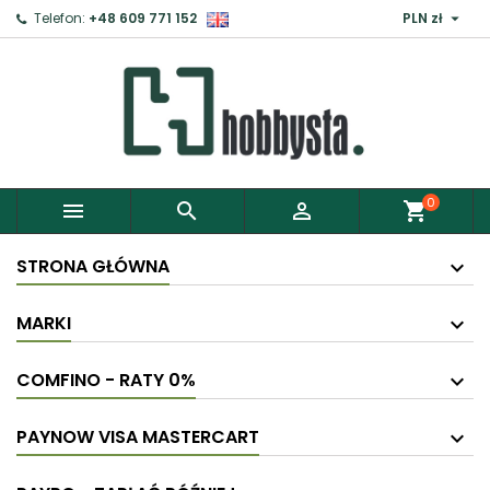

Telefon:
+48 609 771 152
PLN zł
0



shopping_cart
STRONA GŁÓWNA
MARKI
COMFINO - RATY 0%
PAYNOW VISA MASTERCART