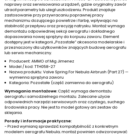
naprawy oraz serwisowania urządzeń, gdzie oryginalny zawór
utracił parametry lub uległ uszkodzeniu. Produkt znajduje
zastosowanie przy przywracaniu poprawnej pracy
mechanizmu dozującego powietrze i farbę, wpływając na
stabilność przepływu oraz precyzję natrysku. Montaż wymaga
demontażu odpowiedniej sekcji aerografu i dokładnego
dopasowania nowej sprężyny do korpusu zaworu. Element
dostępny jest w kategorii „Pozostałe” akcesoria modelarskie i
przeznaczony dla użytkowników znających budowę aerografu
lub serwis mechaniczny.
Producent: AMMO of Mig Jimenez
Model / kod: TTH058-27
Nazwa produktu: Valve Spring For Nebula Airbrush (Part 27) —
wymienna sprężyna zaworu
Kategoria: Pozostałe (część zamienna do aerografu)
Wymagania montażowe:
Część wymaga demontażu
aerografu i samodzielnego montażu. Zalecane użycie
odpowiednich narzędzi serwisowych oraz czystego, suchego
środowiska pracy. Nie jest to model gotowy ani zestaw do
sklejania.
Porady i informacje praktyczne:
- Przed wymianą sprawdzić kompatybilność z konkretnym
modelem aerografu Nebula; montaż powinien odwzorowywać