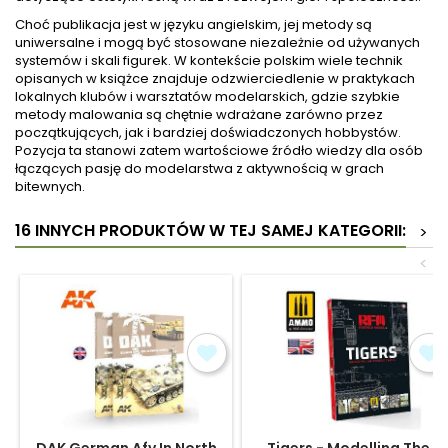
Choć publikacja jest w języku angielskim, jej metody są
uniwersalne i mogą być stosowane niezależnie od używanych
systemów i skali figurek. W kontekście polskim wiele technik
opisanych w książce znajduje odzwierciedlenie w praktykach
lokalnych klubów i warsztatów modelarskich, gdzie szybkie
metody malowania są chętnie wdrażane zarówno przez
początkujących, jak i bardziej doświadczonych hobbystów.
Pozycja ta stanowi zatem wartościowe źródło wiedzy dla osób
łączących pasję do modelarstwa z aktywnością w grach
bitewnych.
16 INNYCH PRODUKTÓW W TEJ SAMEJ KATEGORII:
>
<
DAK German Afv In North
Tigers - Modelling The