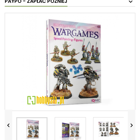
PAYPO - ZAPŁAĆ PÓŹNIEJ

