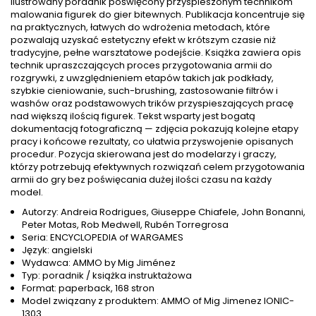
Ilustrowany poradnik poświęcony przyspieszonym technikom
malowania figurek do gier bitewnych. Publikacja koncentruje się
na praktycznych, łatwych do wdrożenia metodach, które
pozwalają uzyskać estetyczny efekt w krótszym czasie niż
tradycyjne, pełne warsztatowe podejście. Książka zawiera opis
technik upraszczających proces przygotowania armii do
rozgrywki, z uwzględnieniem etapów takich jak podkłady,
szybkie cieniowanie, such-brushing, zastosowanie filtrów i
washów oraz podstawowych trików przyspieszających pracę
nad większą ilością figurek. Tekst wsparty jest bogatą
dokumentacją fotograficzną — zdjęcia pokazują kolejne etapy
pracy i końcowe rezultaty, co ułatwia przyswojenie opisanych
procedur. Pozycja skierowana jest do modelarzy i graczy,
którzy potrzebują efektywnych rozwiązań celem przygotowania
armii do gry bez poświęcania dużej ilości czasu na każdy
model.
Autorzy: Andreia Rodrigues, Giuseppe Chiafele, John Bonanni,
Peter Motas, Rob Medwell, Rubén Torregrosa
Seria: ENCYCLOPEDIA of WARGAMES
Język: angielski
Wydawca: AMMO by Mig Jiménez
Typ: poradnik / książka instruktażowa
Format: paperback, 168 stron
Model związany z produktem: AMMO of Mig Jimenez IONIC-
1303