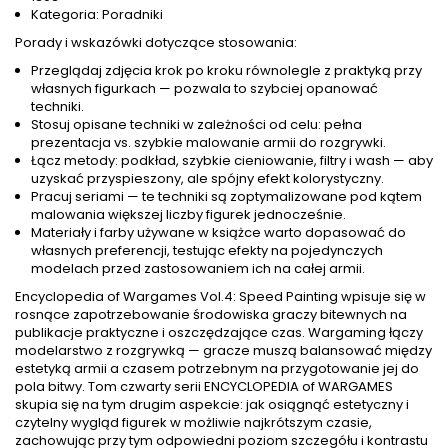
Kategoria: Poradniki
Porady i wskazówki dotyczące stosowania:
Przeglądaj zdjęcia krok po kroku równolegle z praktyką przy
własnych figurkach — pozwala to szybciej opanować
techniki.
Stosuj opisane techniki w zależności od celu: pełna
prezentacja vs. szybkie malowanie armii do rozgrywki.
Łącz metody: podkład, szybkie cieniowanie, filtry i wash — aby
uzyskać przyspieszony, ale spójny efekt kolorystyczny.
Pracuj seriami — te techniki są zoptymalizowane pod kątem
malowania większej liczby figurek jednocześnie.
Materiały i farby używane w książce warto dopasować do
własnych preferencji, testując efekty na pojedynczych
modelach przed zastosowaniem ich na całej armii.
Encyclopedia of Wargames Vol.4: Speed Painting wpisuje się w
rosnące zapotrzebowanie środowiska graczy bitewnych na
publikacje praktyczne i oszczędzające czas. Wargaming łączy
modelarstwo z rozgrywką — gracze muszą balansować między
estetyką armii a czasem potrzebnym na przygotowanie jej do
pola bitwy. Tom czwarty serii ENCYCLOPEDIA of WARGAMES
skupia się na tym drugim aspekcie: jak osiągnąć estetyczny i
czytelny wygląd figurek w możliwie najkrótszym czasie,
zachowując przy tym odpowiedni poziom szczegółu i kontrastu