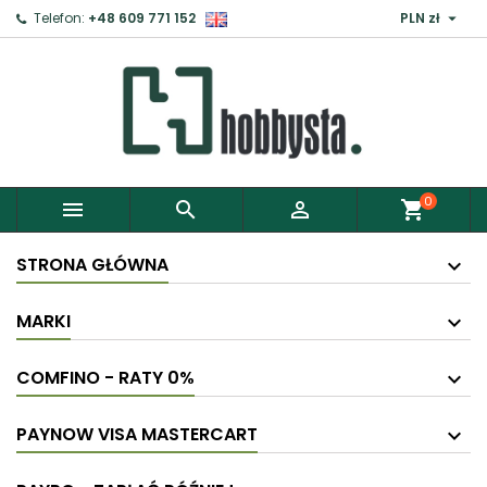

Telefon:
+48 609 771 152
PLN zł
0



shopping_cart
STRONA GŁÓWNA
MARKI
COMFINO - RATY 0%
PAYNOW VISA MASTERCART