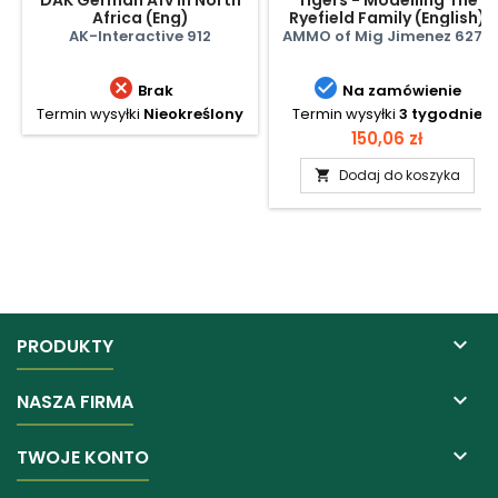
Africa (Eng)
Ryefield Family (English)
AK-Interactive 912
AMMO of Mig Jimenez 6273


Brak
Na zamówienie
Termin wysyłki
Nieokreślony
Termin wysyłki
3 tygodnie
Cena
150,06 zł
Dodaj do koszyka


PRODUKTY

NASZA FIRMA

TWOJE KONTO