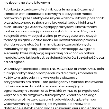
niezbędny na stole bitewnym.
Publikacja przedstawia techniki oparte na współczesnych
trendach w modelarstwie bitewnym: od szybkich metod
bazowania, przez efektywne użycie washów i filtrów, po techniki
przyspieszonego rozjaśniania krawędzi (edge highlights) i
such-brushingu. Autorzy, będący praktykami i instruktorami
malowania, omawiają zarówno wybór farb i mediów, jak i
kolejność prac — co jest ważne przy przygotowaniu dużych
formacji. Książka kładzie nacisk na powtarzalność procesu,
standaryzację etapów i minimalizację czasochłonnych,
manualnych operacji, jednocześnie zwracając uwagę na
elementy, które wpływają najbardziej na końcowy odbiór
modelu, takie jak kontrast, czytelność kolorów i czytelność detali
na odległość.
W szerszym kontekście seria ENCYCLOPEDIA of WARGAMES pełni
funkcję praktycznego kompendium dla graczy i modelarzy —
każdy tom adresuje inne wyzwanie związane z
przygotowaniem armii. Tom poświęcony szybkości malowania
ułatwia wejście do hobby osobom dysponującym
ograniczonym czasem oraz tym, którzy muszą przygotować
większe siły do rozgrywek turniejowych. Znaczenie takiego
podejścia rośnie zwłaszcza w środowiskach, gdzie tempo
wydawanych figur i modeli jest wysokie, a oczekiwania
dotyczące estetyki rosną wraz z rozwojem gier i społeczności.