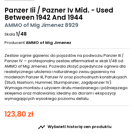
Panzer Iii / Pazner Iv Mid. - Used
Between 1942 And 1944
AMMO of Mig Jimenez 8929
1/48
Skala
Producent
AMMO of Mig Jimenez
Zestaw ogniw gąsienic do pojazdów na podwoziu Panzer III /
Panzer IV — profesjonalny zestaw aftermarket w skali 1/48 od
AMMO of Mig Jimenez. Pozwala złożyć pojedyncze ogniwa dla
realistycznego ułożenia i naturalnego zwisu gąsienicy na
modelach Panzer III, Panzer IV oraz pochodnych konstrukcjach
(StuG, Nashorn, Hummel, Sturmpanzer, Jagdpanzer IV).
Wymaga montażu z użyciem drutu miedzianego i późniejszego
sklejenia oraz malowania; idealny do dioram i ekspozycji
wymagających wysokiego poziomu detalu.
123,80 zł

Wyświetl historię cen produktu