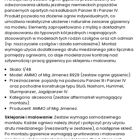
odwzorowania układu jezdnego niemieckich pojazdów
pancernych opartych na kadłubach Panzer III i Panzer IV.
Produkt pozwala na złożenie ogniw indywidualnych, co
umożliwia realistyczne ułożenie i naturalne zwisanie gąsienicy
na modelu. Elementy zaprojektowano z myślą o dokładnym
dopasowaniu do typowych kół jezdnych i napinających
stosowanych w modelach tych rodzin czołgów oraz ich odmian
(np. niszczyciele czołgów i działa samobieżne). Montaż
wymaga użycia dodatkowego drutu miedzianego jako łącznika
pomiędzy ogniwami, co daje modelarzowi kontrolę nad
sztywnością i pracą gąsienicy po sklejeniu i malowaniu.
Skala: 1/48.
Model: AMMO of Mig Jimenez 8929 (zestaw ogniw gąsienic).
Przeznaczenie: pojazdy na podwoziu Panzer III i Panzer IV
oraz pochodne konstrukcje typu StuG, Nashorn, Hummel,
Sturmpanzer, Jagdpanzer IV.
Kategoria: akcesoria (zestaw aftermarket wymagający
montażu).
Producent: AMMO of Mig Jimenez.
Sklejanie i malowanie:
Zestaw wymaga samodzielnego
montażu. Każde ogniwo należy złożyć i połączyć przy użyciu
drutu miedzianego (niezawarty w zestawie), a następnie skleić.
Po montażu gąsienice wymagają gruntowania i malowania