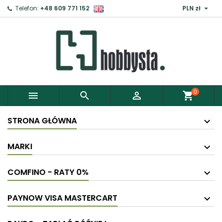

Telefon:
+48 609 771 152
PLN zł
0



shopping_cart
STRONA GŁÓWNA
MARKI
COMFINO - RATY 0%
PAYNOW VISA MASTERCART