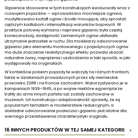
Gąsienice stosowane w tych konstrukcjach ewoluowały wraz z
rozwojem pojazdów — wprowadzano mocniejsze ogniwa,
modyfikowano kształt ogniw i środki mocujące, aby sprostać
cięższym kadłubom i intensyfikacji warunków bojowych. W
praktyce polowej wymiana i naprawa gąsienic była częstą
koniecznością; dostępność zamiennych ogniw ułatwiała
utrzymanie jednostek w ruchu. Dla modelarzy odwzorowanie
gąsienic jako elementu montowanego z pojedynczych ogniw
ma duże znaczenie realistycznego efektu: pozwala ukazać
naturalne zwisy, naprężenia i uszkodzenia w taki sposób, w jaki
występowały na oryginałach.
W kontekście polskim pojazdy te walczyły na różnych frontach,
także w działaniach prowadzonych przez siły niemieckie
przeciwko ZSRR i na froncie zachodnim. Wykorzystywano je w
kampaniach 1939–1945, a po wojnie niektóre egzemplarze
trafiły do armii innych państw lub zostały zachowane w
muzeach. Ich konstrukcja i adaptowalność sprawiły, że są
popularnym tematem w modelarstwie redukcyjnym, a
dokładne odwzorowanie podwozia i gąsienic jest istotne dla
wiernego przedstawienia charakterystyki oryginału.
16 INNYCH PRODUKTÓW W TEJ SAMEJ KATEGORII:
>