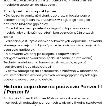
zgodnie z właściwą techniką modelarską. Produkt nie jest
modelem gotowym do ekspozycji.
Porady i informacje praktyczne:
- Do łączenia ogniw użyj cienkiego drutu miedzianego o
odpowiedniej średnicy; drut umożliwi regulację napięcia i
naturalne ułożenie gąsienicy.
- Przed sklejeniem przetestuj długość i dopasowanie na
modelu, aby uniknąć naprężeń i konieczności późniejszych
korekt.
- Zalecane jest użycie cienkoaplikowanych klejów lub lutowania
zimnego w miejscach łączeń, a także pilnikowania krawędzi dla
usunięcia nadlewek.
- Malowanie wykonaj po sklejeniu i odpowiednim
przygotowaniu powierzchni (odtłuszczenie, gruntowanie).
Techniki modulowania tonów i wash pozwolą uzyskać
realistyczne ślady eksploatacji.
- Zestaw nadaje się do zastosowania zarówno w dioramach,
jak i w modelach ekspozycyjnych wymagających wysokiego
poziomu odwzorowania detalu.
Historia pojazdów na podwoziu Panzer III
/ Panzer IV
Podwozia Panzer III i Panzer IV stanowiły szkielet rozwoju
niemieckich pojazdów pancernych w okresie II wojny światowej.