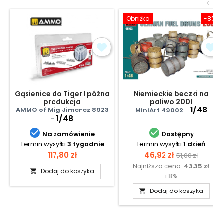
<
Obniżka
-8%
Gąsienice do Tiger I późna
Niemieckie beczki na
produkcja
paliwo 200l
1/48
AMMO of Mig Jimenez 8923
MiniArt 49002 -
1/48
-


Na zamówienie
Dostępny
Termin wysyłki
3 tygodnie
Termin wysyłki
1 dzień
Cena
Cena
Cena
117,80 zł
46,92 zł
51,00 zł
Najniższa cena:
43,35 zł
podstawow
Dodaj do koszyka

+8%
Dodaj do koszyka
