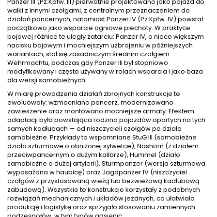
Panzer III (Pz.Kpfw. III) pierwotnie projektowano jako pojazd do
walki z innymi czołgami, z centralnym przeznaczeniem do
działań pancernych, natomiast Panzer IV (Pz.Kpfw. IV) powstał
początkowo jako wsparcie ogniowe piechoty. W praktyce
bojowej różnice te uległy zatarciu: Panzer IV, o nieco większym
nacisku bojowym i mocniejszym uzbrojeniu w późniejszych
wariantach, stał się zasadniczym średnim czołgiem
Wehrmachtu, podczas gdy Panzer III był stopniowo
modyfikowany i często używany w rolach wsparcia i jako baza
dla wersji samobieżnych.
W miarę prowadzenia działań zbrojnych konstrukcje te
ewoluowały: wzmocniano pancerz, modernizowano
zawieszenie oraz montowano mocniejsze armaty. Efektem
adaptacji była powstająca rodzina pojazdów opartych na tych
samych kadłubach — od niszczycieli czołgów po działa
samobieżne. Przykłady to wspomniane StuG III (samobieżne
działo szturmowe o obniżonej sylwetce), Nashorn (z działem
przeciwpancernym o dużym kalibrze), Hummel (działo
samobieżne o dużej artylerii), Sturmpanzer (wersja szturmowa
wyposażona w haubicę) oraz Jagdpanzer IV (niszczyciel
czołgów z przystosowaną wieżą lub bezwieżową kadłubową
zabudową). Wszystkie te konstrukcje korzystały z podobnych
rozwiązań mechanicznych i układów jezdnych, co ułatwiało
produkcję i logistykę oraz sprzyjało stosowaniu zamiennych
podzespołów, w tym typów gąsienic.