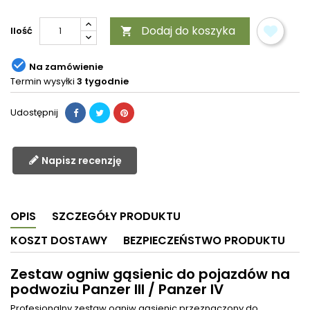
Dodaj do koszyka
Ilość


Na zamówienie
Termin wysyłki
3 tygodnie
Udostępnij
Napisz recenzję
OPIS
SZCZEGÓŁY PRODUKTU
KOSZT DOSTAWY
BEZPIECZEŃSTWO PRODUKTU
Zestaw ogniw gąsienic do pojazdów na
podwoziu Panzer III / Panzer IV
Profesjonalny zestaw ogniw gąsienic przeznaczony do