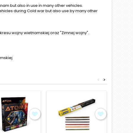
tnam but also in use in many other vehicles.
hicles during Cold war but also use by many other
resu wojny wietnamskiej oraz "Zimnej wojny".
amskiej
<
>