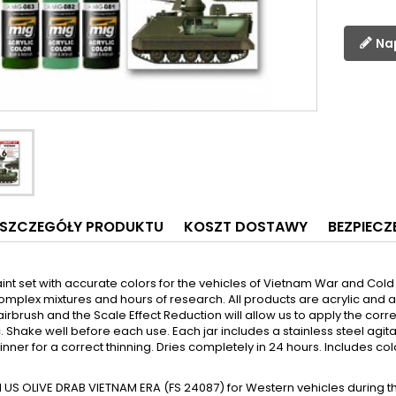
Na
SZCZEGÓŁY PRODUKTU
KOSZT DOSTAWY
BEZPIEC
aint set with accurate colors for the vehicles of Vietnam War and Cold
omplex mixtures and hours of research. All products are acrylic an
airbrush and the Scale Effect Reduction will allow us to apply the cor
. Shake well before each use. Each jar includes a stainless steel agi
hinner for a correct thinning. Dries completely in 24 hours. Includes col
 US OLIVE DRAB VIETNAM ERA (FS 24087) for Western vehicles during t