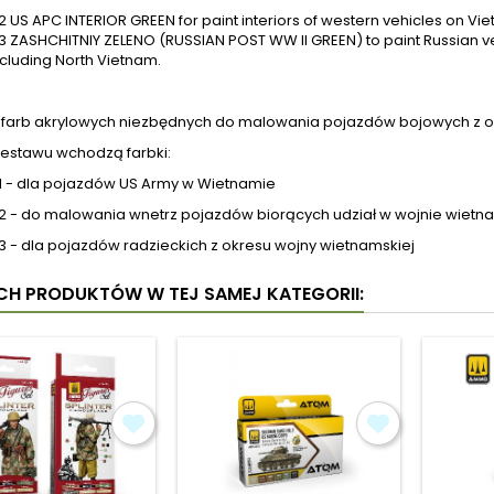
 US APC INTERIOR GREEN for paint interiors of western vehicles on Vie
 ZASHCHITNIY ZELENO (RUSSIAN POST WW II GREEN) to paint Russian ve
cluding North Vietnam.
 farb akrylowych niezbędnych do malowania pojazdów bojowych z ok
zestawu wchodzą farbki:
1 - dla pojazdów US Army w Wietnamie
2 - do malowania wnetrz pojazdów biorących udział w wojnie wietn
3 - dla pojazdów radzieckich z okresu wojny wietnamskiej
YCH PRODUKTÓW W TEJ SAMEJ KATEGORII: