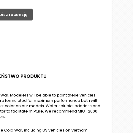
pisz recenzję
ZEŃSTWO PRODUKTU
 War. Modelers will be able to paint these vehicles
d are formulated for maximum performance both with
rect color on our models. Water soluble, odorless and
tator to facilitate mixture. We recommend MIG -2000
ors:
he Cold War, including US vehicles on Vietnam.