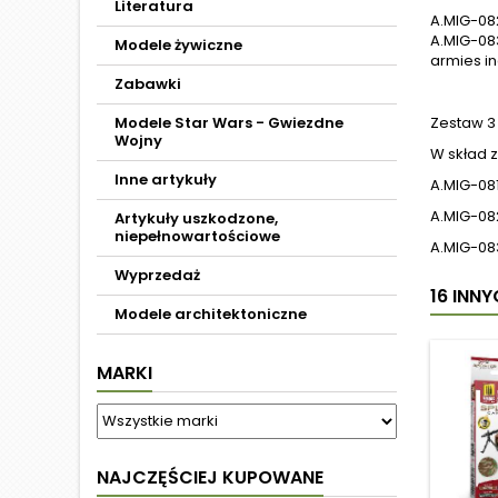
Literatura
A.MIG-082
A.MIG-083
Modele żywiczne
armies in
Zabawki
Modele Star Wars - Gwiezdne
Zestaw 3
Wojny
W skład 
Inne artykuły
A.MIG-08
A.MIG-08
Artykuły uszkodzone,
niepełnowartościowe
A.MIG-08
Wyprzedaż
16 INN
Modele architektoniczne
MARKI
NAJCZĘŚCIEJ KUPOWANE