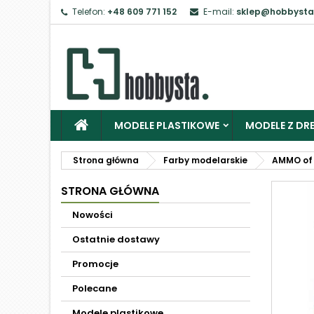
Telefon:
+48 609 771 152
E-mail:
sklep@hobbysta
MODELE PLASTIKOWE
MODELE Z DRE
Strona główna
Farby modelarskie
AMMO of 
STRONA GŁÓWNA
Nowości
Ostatnie dostawy
Promocje
Polecane
Modele plastikowe