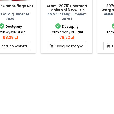
er Camouflage Set
Atom-20751 Sherman
207
Tanks Vol 3 Wwii Us
Wargam
Marine Corps Set
 of Mig Jimenez
AMMO of Mig Jimenez
AMMO 
7029
20751


Dostępny
Dostępny
min wysyłki
3 dni
Termin wysyłki
3 dni
Term
Cena
Cena
68,39 zł
79,22 zł
Dodaj do koszyka
Dodaj do koszyka
D

