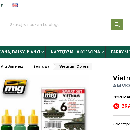
.pl

WNA, BALSY, PIANKI
NARZĘDZIA I AKCESORIA
FARBY M
Mig Jimenez
Zestawy
Vietnam Colors
Viet
AMMO 
Produce
BR

Udostępn