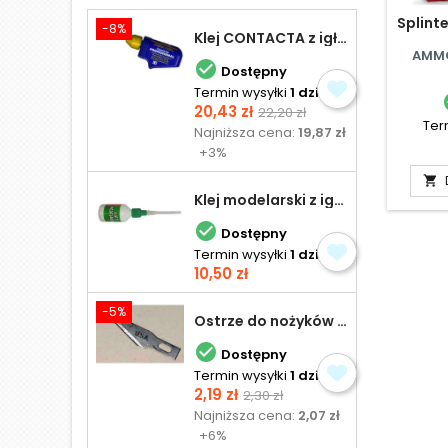
Splint
-8%
Klej CONTACTA z igłą do plastiku 25,0 g
AMMO

Dostępny
Termin wysyłki
1 dzień
Cena
Cena
20,43 zł
22,20 zł
Ter
podstawowa
Najniższa cena:
19,87 zł
+3%

Klej modelarski z igłą 30 ml

Dostępny
Termin wysyłki
1 dzień
Cena
10,50 zł
-5%
Ostrze do nożyków Excel

Dostępny
Termin wysyłki
1 dzień
Cena
Cena
2,19 zł
2,30 zł
podstawowa
Najniższa cena:
2,07 zł
+6%