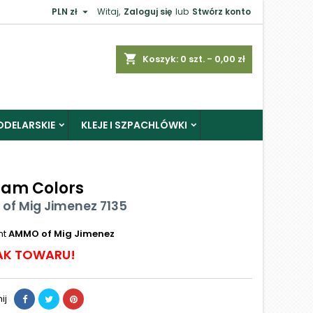

PLN zł
Witaj,
Zaloguj się
lub
Stwórz konto
shopping_cart
Koszyk:
0
szt. - 0,00 zł
ODELARSKIE
KLEJE I SZPACHLÓWKI
nam Colors
of Mig Jimenez 7135
nt
AMMO of Mig Jimenez
AK TOWARU!
ij