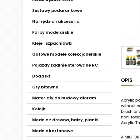
Zestawy podarunkowe
Narzędzia i akcesoria
Farby modelarskie
Kleje i szpachlówki
Gotowe modele kolekcjonerskie
Pojazdy zdalnie sterowane RC
Dodatki
OPIS
Gry bitewne
Materiały do budowy dioram
Acrylic p
without c
Kolejki
brush or 
non-toxic
Modele z drewna, balsy, pianki
Acrylic T
Modele kartonowe
A.MIG-081