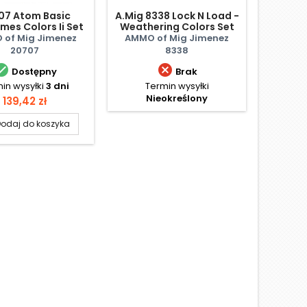
07 Atom Basic
A.Mig 8338 Lock N Load -
Ato
es Colors Ii Set
Weathering Colors Set
Aggres
Art
of Mig Jimenez
AMMO of Mig Jimenez
AMMO 
20707
8338


Dostępny
Brak
in wysyłki
3 dni
Termin wysyłki
Term
Nieokreślony
Cena
139,42 zł
odaj do koszyka
D
