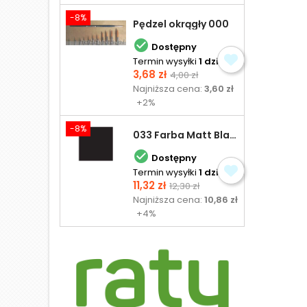
-8%
Pędzel okrągły 000

Dostępny
Termin wysyłki
1 dzień
Cena
Cena
3,68 zł
4,00 zł
podstawowa
Najniższa cena:
3,60 zł
+2%
-8%
033 Farba Matt Black - olejna

Dostępny
Termin wysyłki
1 dzień
Cena
Cena
11,32 zł
12,30 zł
podstawowa
Najniższa cena:
10,86 zł
+4%