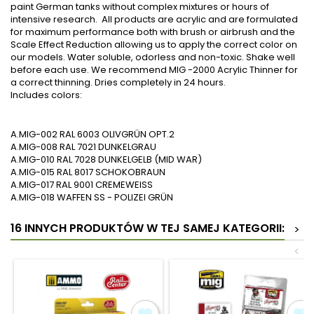
paint German tanks without complex mixtures or hours of
intensive research. All products are acrylic and are formulated
for maximum performance both with brush or airbrush and the
Scale Effect Reduction allowing us to apply the correct color on
our models. Water soluble, odorless and non-toxic. Shake well
before each use. We recommend MIG -2000 Acrylic Thinner for
a correct thinning. Dries completely in 24 hours.
Includes colors:
A.MIG-002 RAL 6003 OLIVGRÜN OPT.2
A.MIG-008 RAL 7021 DUNKELGRAU
A.MIG-010 RAL 7028 DUNKELGELB (MID WAR)
A.MIG-015 RAL 8017 SCHOKOBRAUN
A.MIG-017 RAL 9001 CREMEWEISS
A.MIG-018 WAFFEN SS - POLIZEI GRÜN
16 INNYCH PRODUKTÓW W TEJ SAMEJ KATEGORII:
>
<