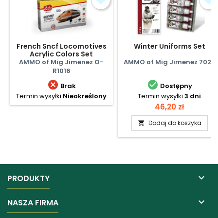
French Sncf Locomotives
Winter Uniforms Set
Acrylic Colors Set
AMMO of Mig Jimenez O-
AMMO of Mig Jimenez 7020
R1016


Brak
Dostępny
Termin wysyłki
Nieokreślony
Termin wysyłki
3 dni
Cena
46,20 zł
Dodaj do koszyka


PRODUKTY

NASZA FIRMA