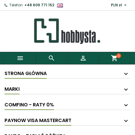

Telefon:
+48 609 771 152
PLN zł
0



shopping_cart
STRONA GŁÓWNA
MARKI
COMFINO - RATY 0%
PAYNOW VISA MASTERCART