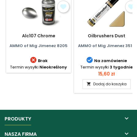
Alc107 Chrome
Oilbrushers Dust
AMMO of Mig Jimenez 8205
AMMO of Mig Jimenez 3516


Brak
Na zamówienie
Termin wysyłki
Nieokreślony
Termin wysyłki
3 tygodnie
Cena
15,60 zł
Dodaj do koszyka


PRODUKTY

NASZA FIRMA