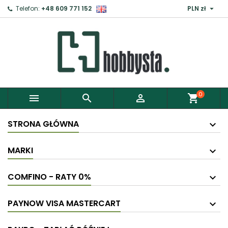

Telefon:
+48 609 771 152
PLN zł
0



shopping_cart
STRONA GŁÓWNA
MARKI
COMFINO - RATY 0%
PAYNOW VISA MASTERCART