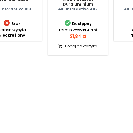
Duraluminium
Interactive 169
AK-Interactive 482
AK-I


Brak
Dostępny
Termin wysyłki
Termin wysyłki
3 dni
T
Nieokreślony
N
Cena
21,84 zł
Dodaj do koszyka
