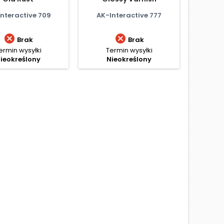
nteractive 709
AK-Interactive 777
AK-I


Brak
Brak
ermin wysyłki
Termin wysyłki
Te
ieokreślony
Nieokreślony
N