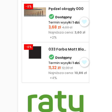
-8%
Pędzel okrągły 000

Dostępny
Termin wysyłki
1 dzień
Cena
Cena
3,68 zł
4,00 zł
podstawowa
Najniższa cena:
3,60 zł
+2%
-8%
033 Farba Matt Black - olejna

Dostępny
Termin wysyłki
1 dzień
Cena
Cena
11,32 zł
12,30 zł
podstawowa
Najniższa cena:
10,86 zł
+4%