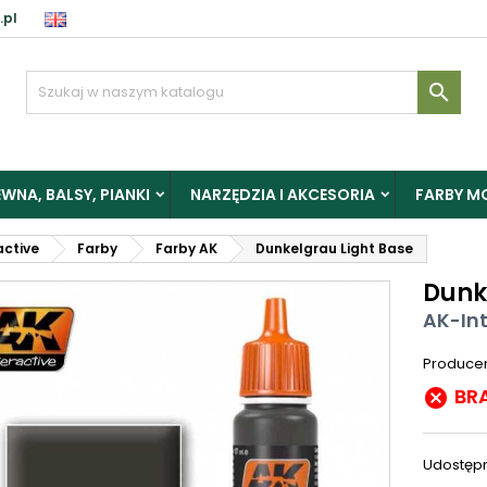
.pl

WNA, BALSY, PIANKI
NARZĘDZIA I AKCESORIA
FARBY M
active
Farby
Farby AK
Dunkelgrau Light Base
Dunk
AK-Int
Produce
BR

Udostępn