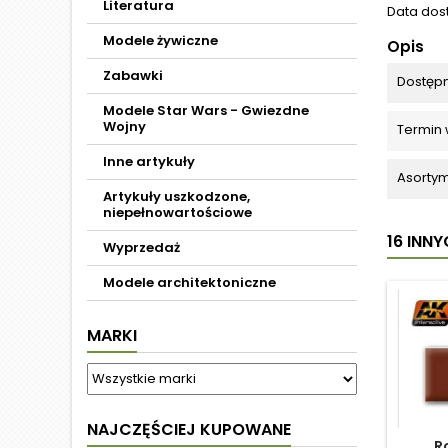
Literatura
Data dos
Modele żywiczne
Opis
Zabawki
Dostęp
Modele Star Wars - Gwiezdne
Wojny
Termin 
Inne artykuły
Asortym
Artykuły uszkodzone,
niepełnowartościowe
16 INN
Wyprzedaż
Modele architektoniczne
MARKI
NAJCZĘŚCIEJ KUPOWANE
R