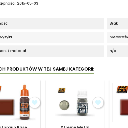
tępności:
2015-05-03
ność
Brak
wysyłki
Nieokreśl
ent / materiał
n/a
YCH PRODUKTÓW W TEJ SAMEJ KATEGORII:
otbraun Base
Xtreme Metal