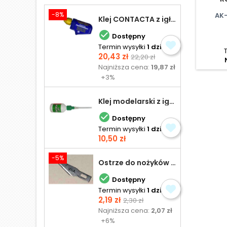
-8%
AK-
Klej CONTACTA z igłą do plastiku 25,0 g

Dostępny
Termin wysyłki
1 dzień
Cena
Cena
20,43 zł
22,20 zł
podstawowa
Najniższa cena:
19,87 zł
+3%
Klej modelarski z igłą 30 ml

Dostępny
Termin wysyłki
1 dzień
Cena
10,50 zł
-5%
Ostrze do nożyków Excel

Dostępny
Termin wysyłki
1 dzień
Cena
Cena
2,19 zł
2,30 zł
podstawowa
Najniższa cena:
2,07 zł
+6%