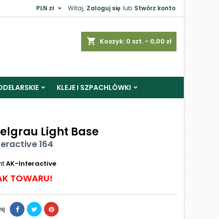

PLN zł
Witaj,
Zaloguj się
lub
Stwórz konto
shopping_cart
Koszyk:
0
szt. - 0,00 zł
ODELARSKIE
KLEJE I SZPACHLÓWKI
elgrau Light Base
eractive 164
nt
AK-Interactive
AK TOWARU!
ij