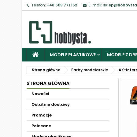
Telefon:
+48 609 771 152
E-mail:
sklep@hobbysta
MODELE PLASTIKOWE
MODELE Z DRE
Strona główna
Farby modelarskie
AK-Inter
STRONA GŁÓWNA
Nowości
Ostatnie dostawy
Promocje
Polecane
Modele plastikowe