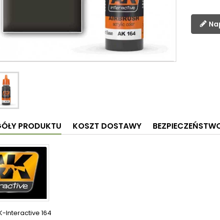
Na
GÓŁY PRODUKTU
KOSZT DOSTAWY
BEZPIECZEŃSTW
K-Interactive 164