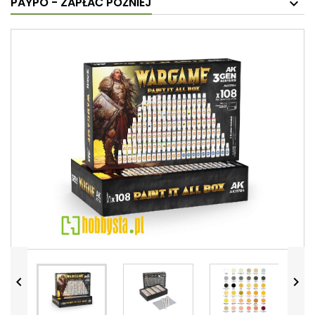
PAYPO - ZAPŁAĆ PÓŹNIEJ

