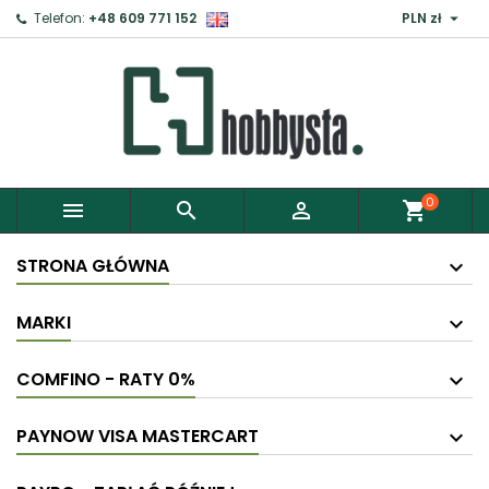

Telefon:
+48 609 771 152
PLN zł
0



shopping_cart
STRONA GŁÓWNA
MARKI
COMFINO - RATY 0%
PAYNOW VISA MASTERCART