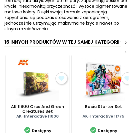
formułą farb akrylowych do tej pory. Zapewniają doskonałe
krycie, niesamowitą przyczepność i wysoce pigmentowane
matowe kolory. Dzięki swojej formule zapobiegają
zapychaniu się podczas stosowania z aerografem,
jednocześnie utrzymując maksymalne krycie nawet po
silnym rozcieńczeniu.
16 INNYCH PRODUKTÓW W TEJ SAMEJ KATEGORII:
>
<
AK 11600 Orcs And Green
Basic Starter Set
Creatures Set
AK-Interactive 11600
AK-Interactive 11775


Dostępny
Dostępny