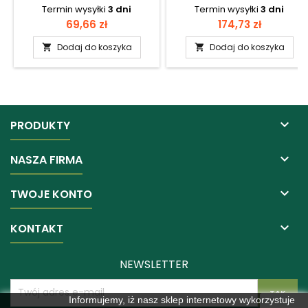
Termin wysyłki
3 dni
Termin wysyłki
3 dni
Cena
Cena
69,66 zł
174,73 zł
Dodaj do koszyka
Dodaj do koszyka



PRODUKTY

NASZA FIRMA

TWOJE KONTO

KONTAKT
NEWSLETTER
Informujemy, iż nasz sklep internetowy wykorzystuje