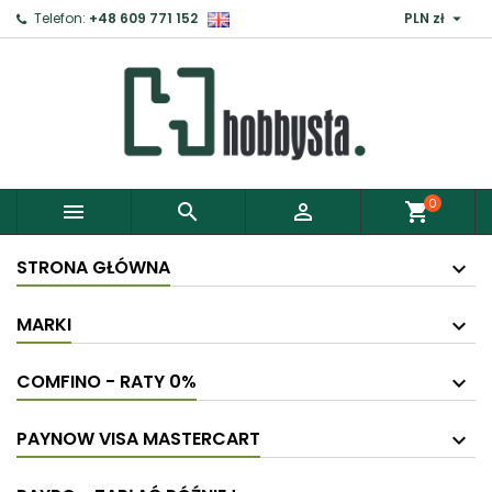

Telefon:
+48 609 771 152
PLN zł
0



shopping_cart
STRONA GŁÓWNA
MARKI
COMFINO - RATY 0%
PAYNOW VISA MASTERCART