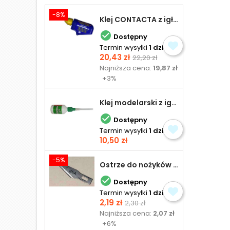
-8%
Klej CONTACTA z igłą do plastiku 25,0 g

Dostępny
Termin wysyłki
1 dzień
Cena
Cena
20,43 zł
22,20 zł
podstawowa
Najniższa cena:
19,87 zł
+3%
Klej modelarski z igłą 30 ml

Dostępny
Termin wysyłki
1 dzień
Cena
10,50 zł
-5%
Ostrze do nożyków Excel

Dostępny
Termin wysyłki
1 dzień
Cena
Cena
2,19 zł
2,30 zł
podstawowa
Najniższa cena:
2,07 zł
+6%