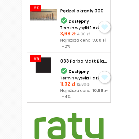
-8%
Pędzel okrągły 000

Dostępny
Termin wysyłki
1 dzień
Cena
Cena
3,68 zł
4,00 zł
podstawowa
Najniższa cena:
3,60 zł
+2%
-8%
033 Farba Matt Black - olejna

Dostępny
Termin wysyłki
1 dzień
Cena
Cena
11,32 zł
12,30 zł
podstawowa
Najniższa cena:
10,86 zł
+4%