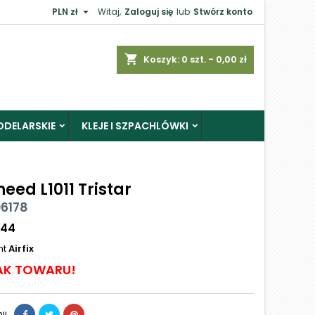

PLN zł
Witaj,
Zaloguj się
lub
Stwórz konto
shopping_cart
Koszyk:
0
szt. - 0,00 zł
ODELARSKIE
KLEJE I SZPACHLÓWKI
eed L1011 Tristar
06178
144
nt
Airfix
AK TOWARU!
ij