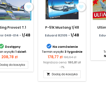
ing Provost T.1
P-51K Mustang 1/48
Ulti
1/48
1/48
ir 048-014 -
Eduard 82105 -
Edu


Dostępny
Na zamówienie
in wysyłki
1 dzień
Termin wysyłki
3 tygodnie
T
N
Cena
Cena
Cena
208,78 zł
178,77 zł
198,64 zł
Najniższa cena:
180,81 zł
podstawowa
Dodaj do koszyka
-1%
Dodaj do koszyka
