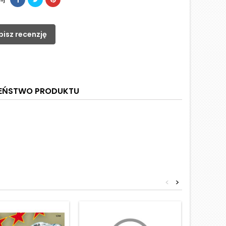
pisz recenzję
ZEŃSTWO PRODUKTU
<
>
Obniżka