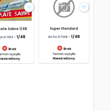
Super Etendard
mate Sabre 1/48
B-26
1/48
1/48
Airfix 07108 -
ard 1163 -
ICM


Brak
Brak
Termin wysyłki
ermin wysyłki
Termi
Nieokreślony
ieokreślony
Cen
262,
D
