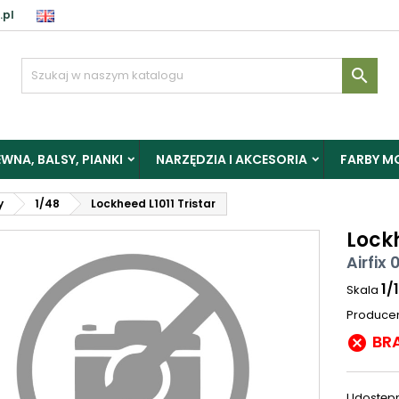
.pl

WNA, BALSY, PIANKI
NARZĘDZIA I AKCESORIA
FARBY M
y
1/48
Lockheed L1011 Tristar
Lockh
Airfix 
1/
Skala
Produce
BR

Udostępn