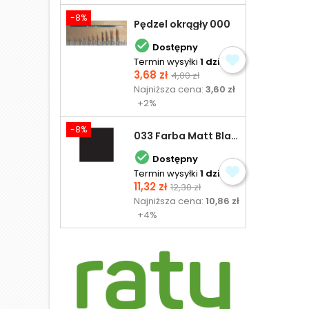
-8%
Pędzel okrągły 000

Dostępny
Termin wysyłki
1 dzień
Cena
Cena
3,68 zł
4,00 zł
podstawowa
Najniższa cena:
3,60 zł
+2%
-8%
033 Farba Matt Black - olejna

Dostępny
Termin wysyłki
1 dzień
Cena
Cena
11,32 zł
12,30 zł
podstawowa
Najniższa cena:
10,86 zł
+4%