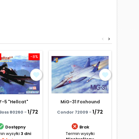
<
>
-8%
F-5 "Hellcat"
MiG-31 Foxhound
Hort
1/72
1/72
Boss 80260 -
Condor 72009 -
PM Mo


Dostępny
Brak
in wysyłki
3 dni
Termin wysyłki
Te