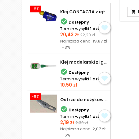
-8%
Klej CONTACTA z igłą do plastiku 25,0 g


Dostępny
Termin wysyłki
1 dzień
Cena
Cena
20,43 zł
22,20 zł
podstawowa
Najniższa cena:
19,87 zł
+3%
Klej modelarski z igłą 30 ml

Dostępny
Termin wysyłki
1 dzień
Cena
10,50 zł
-5%
Ostrze do nożyków Excel

Dostępny
Termin wysyłki
1 dzień
Cena
Cena
2,19 zł
2,30 zł
podstawowa
Najniższa cena:
2,07 zł
+6%