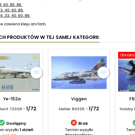
33, 60, 85, 86.
33, 40, 60, 86.
24, 33, 40, 60, 86.
e zawiera kleju ani farb.
YCH PRODUKTÓW W TEJ SAMEJ KATEGORII:
Obniżka
Ye-152a
Viggen
F6
1/72
1/72
svit 72028 -
Heller 80325 -
Hobby 


Dostępny
Brak
in wysyłki
1 dzień
Termin wysyłki
Term