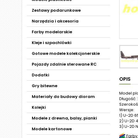
Zestawy podarunkowe
Narzędzia i akcesoria
Farby modelarskie
Kleje i szpachlówki
Gotowe modele kolekcjonerskie
Pojazdy zdalnie sterowane RC
Dodatki
OPIS
Gry bitewne
Model pl
Materiały do budowy dioram
Długość: 
Szerokoś
Kolejki
Wersje:
1) U-2D 6
Modele z drewna, balsy, pianki
2) U-2D 4
3) U-2D 
Modele kartonowe
Farby