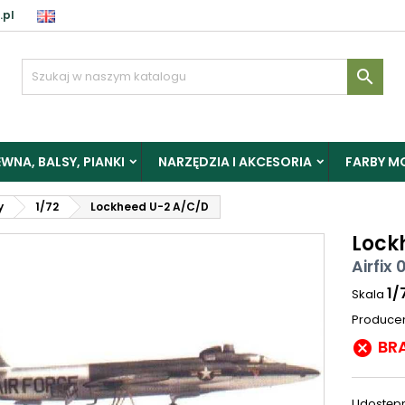
.pl

WNA, BALSY, PIANKI
NARZĘDZIA I AKCESORIA
FARBY M
y
1/72
Lockheed U-2 A/C/D
Lock
Airfix
1/
Skala
Produce
BR

Udostępn