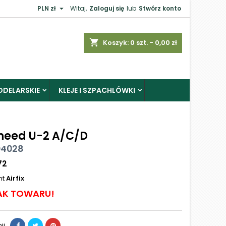

PLN zł
Witaj,
Zaloguj się
lub
Stwórz konto
shopping_cart
Koszyk:
0
szt. - 0,00 zł
ODELARSKIE
KLEJE I SZPACHLÓWKI
heed U-2 A/C/D
 04028
72
nt
Airfix
AK TOWARU!
ij