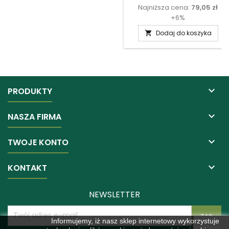
Najniższa cena:
79,05 zł
podstawow
+6%
Dodaj do koszyka


PRODUKTY

NASZA FIRMA

TWOJE KONTO

KONTAKT
NEWSLETTER
Informujemy, iż nasz sklep internetowy wykorzystuje