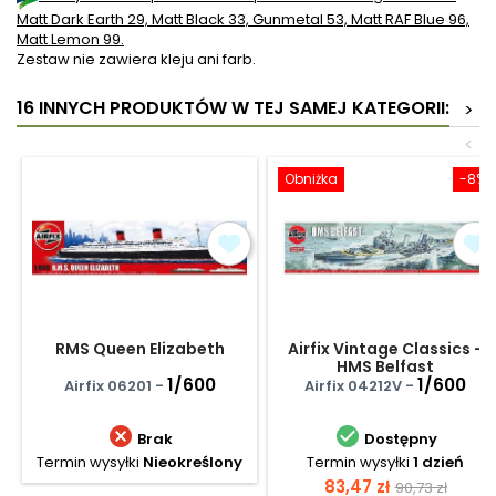
Matt Dark Earth 29, Matt Black 33, Gunmetal 53, Matt RAF Blue 96,
Matt Lemon 99.
Zestaw nie zawiera kleju ani farb.
16 INNYCH PRODUKTÓW W TEJ SAMEJ KATEGORII:
>
<
Obniżka
-8%
RMS Queen Elizabeth
Airfix Vintage Classics -
HMS Belfast
1/600
1/600
Airfix 06201 -
Airfix 04212V -


Brak
Dostępny
Termin wysyłki
Nieokreślony
Termin wysyłki
1 dzień
Cena
Cena
83,47 zł
90,73 zł