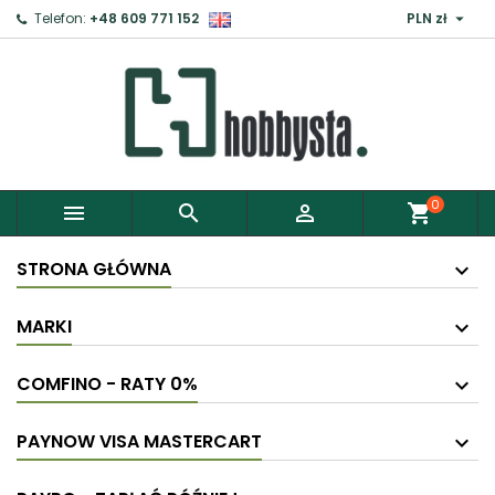

Telefon:
+48 609 771 152
PLN zł
0



shopping_cart
STRONA GŁÓWNA
MARKI
COMFINO - RATY 0%
PAYNOW VISA MASTERCART