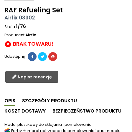
RAF Refueling Set
Airfix 03302
1/76
Skala
Producent
Airfix
BRAK TOWARU!

Udostępnij
Napisz recenzję
OPIS
SZCZEGÓŁY PRODUKTU
KOSZT DOSTAWY
BEZPIECZEŃSTWO PRODUKTU
Model plastikowy do sklejania i pomalowania.
Farby Humbrol potrzebne do pomalowania tego modelu: