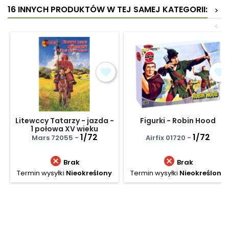
16 INNYCH PRODUKTÓW W TEJ SAMEJ KATEGORII:
>
<
Litewccy Tatarzy - jazda -
Figurki - Robin Hood
1 połowa XV wieku
1/72
1/72
Mars 72055 -
Airfix 01720 -


Brak
Brak
Termin wysyłki
Nieokreślony
Termin wysyłki
Nieokreślony