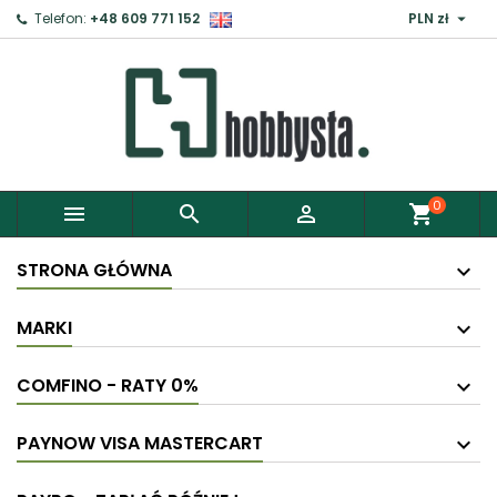

Telefon:
+48 609 771 152
PLN zł
0



shopping_cart
STRONA GŁÓWNA
MARKI
COMFINO - RATY 0%
PAYNOW VISA MASTERCART