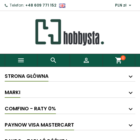

Telefon:
+48 609 771 152
PLN zł
0



shopping_cart
STRONA GŁÓWNA
MARKI
COMFINO - RATY 0%
PAYNOW VISA MASTERCART