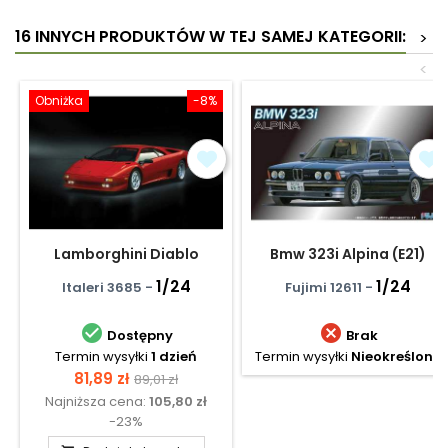
16 INNYCH PRODUKTÓW W TEJ SAMEJ KATEGORII:
>
<
Obniżka
-8%
Lamborghini Diablo
Bmw 323i Alpina (E21)
1/24
1/24
Italeri 3685 -
Fujimi 12611 -


Dostępny
Brak
Termin wysyłki
1 dzień
Termin wysyłki
Nieokreślony
Cena
Cena
81,89 zł
89,01 zł
Najniższa cena:
105,80 zł
podstawowa
-23%