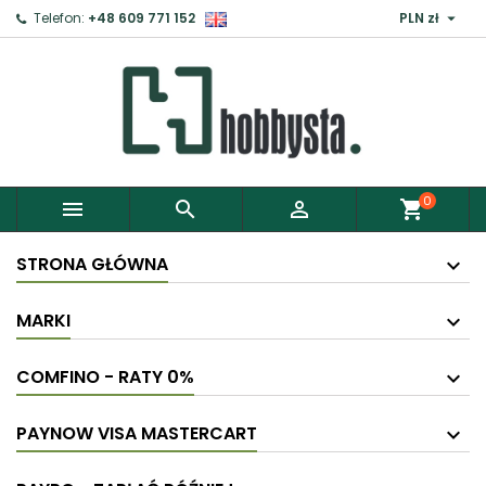

Telefon:
+48 609 771 152
PLN zł
0



shopping_cart
STRONA GŁÓWNA
MARKI
COMFINO - RATY 0%
PAYNOW VISA MASTERCART