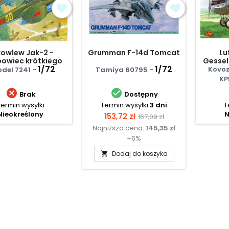
owlew Jak-2 -
Grumman F-14d Tomcat
Lu
owiec krótkiego
Gessel
zasięgu
1/72
1/72
Kovoz
del 7241 -
Tamiya 60795 -
KP


Brak
Dostępny
Termin wysyłki
Termin wysyłki
3 dni
T
Nieokreślony
N
Cena
Cena
153,72 zł
167,09 zł
Najniższa cena:
145,35 zł
podstawowa
+6%
Dodaj do koszyka
