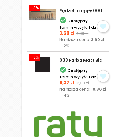
-8%
Pędzel okrągły 000

Dostępny
Termin wysyłki
1 dzień
Cena
Cena
3,68 zł
4,00 zł
podstawowa
Najniższa cena:
3,60 zł
+2%
-8%
033 Farba Matt Black - olejna

Dostępny
Termin wysyłki
1 dzień
Cena
Cena
11,32 zł
12,30 zł
podstawowa
Najniższa cena:
10,86 zł
+4%