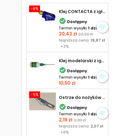
-8%
Klej CONTACTA z igłą do plastiku 25,0 g

Dostępny
Termin wysyłki
1 dzień
Cena
Cena
20,43 zł
22,20 zł
podstawowa
Najniższa cena:
19,87 zł
+3%
Klej modelarski z igłą 30 ml

Dostępny
Termin wysyłki
1 dzień
Cena
10,50 zł
-5%
Ostrze do nożyków Excel

Dostępny
Termin wysyłki
1 dzień
Cena
Cena
2,19 zł
2,30 zł
podstawowa
Najniższa cena:
2,07 zł
+6%