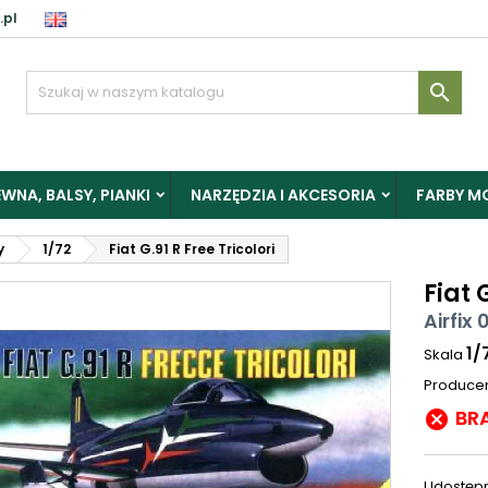
.pl

WNA, BALSY, PIANKI
NARZĘDZIA I AKCESORIA
FARBY M
y
1/72
Fiat G.91 R Free Tricolori
Fiat 
Airfix 
1/
Skala
Produce
BR

Udostępn