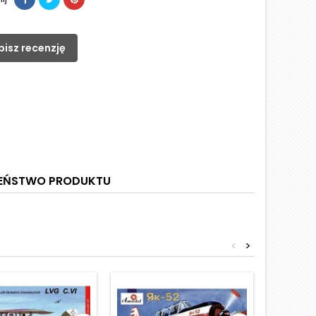
pisz recenzję
ZEŃSTWO PRODUKTU
<
>
Obniżka