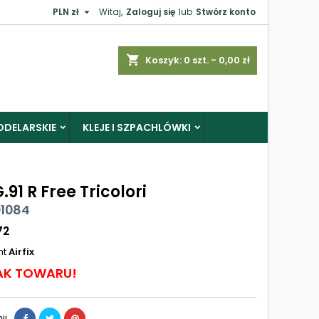

PLN zł
Witaj,
Zaloguj się
lub
Stwórz konto
shopping_cart
Koszyk:
0
szt. - 0,00 zł
ODELARSKIE
KLEJE I SZPACHLÓWKI
G.91 R Free Tricolori
01084
72
nt
Airfix
AK TOWARU!
ij