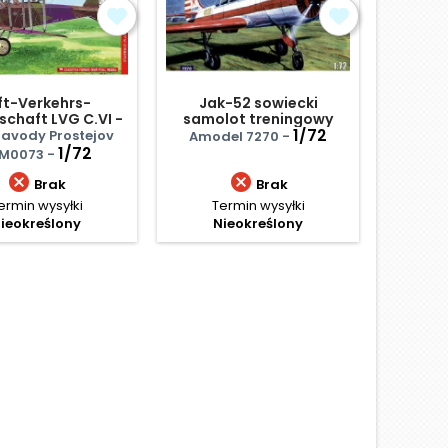
ft-Verkehrs-
Jak-52 sowiecki
P-38M 
schaft LVG C.VI -
samolot treningowy
Litwa
1/72
avody Prostejov
Amodel 7270 -
Hobby 2
1/72
M0073 -


Brak
Brak
ermin wysyłki
Termin wysyłki
Termi
ieokreślony
Nieokreślony
Ce
84,
Najniż
D
