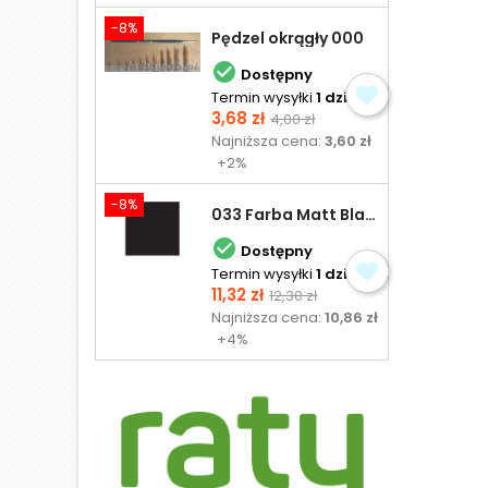
-8%
Pędzel okrągły 000

Dostępny
Termin wysyłki
1 dzień
Cena
Cena
3,68 zł
4,00 zł
podstawowa
Najniższa cena:
3,60 zł
+2%
-8%
033 Farba Matt Black - olejna

Dostępny
Termin wysyłki
1 dzień
Cena
Cena
11,32 zł
12,30 zł
podstawowa
Najniższa cena:
10,86 zł
+4%