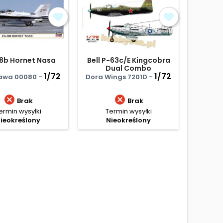
8b Hornet Nasa
Bell P-63c/E Kingcobra
B
Dual Combo
Cons
1/72
1/72
awa 00080 -
Dora Wings 7201D -
Airf


Brak
Brak
ermin wysyłki
Termin wysyłki
Te
ieokreślony
Nieokreślony
N