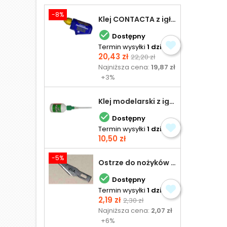
-8%
Klej CONTACTA z igłą do plastiku 25,0 g

Dostępny
Termin wysyłki
1 dzień
Cena
Cena
20,43 zł
22,20 zł
podstawowa
Najniższa cena:
19,87 zł
+3%
Klej modelarski z igłą 30 ml

Dostępny
Termin wysyłki
1 dzień
Cena
10,50 zł
-5%
Ostrze do nożyków Excel

Dostępny
Termin wysyłki
1 dzień
Cena
Cena
2,19 zł
2,30 zł
podstawowa
Najniższa cena:
2,07 zł
+6%