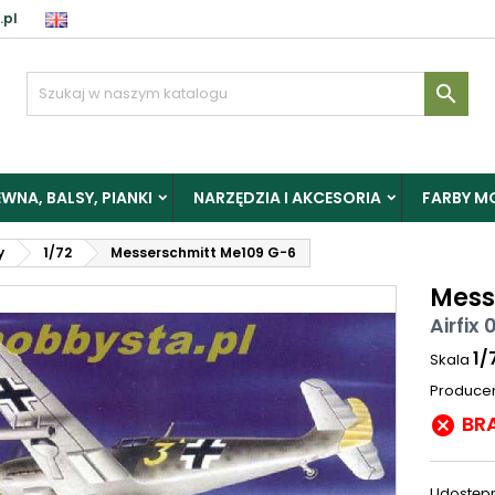
.pl

WNA, BALSY, PIANKI
NARZĘDZIA I AKCESORIA
FARBY M
y
1/72
Messerschmitt Me109 G-6
Mess
Airfix 
1/
Skala
Produce
BR

Udostępn