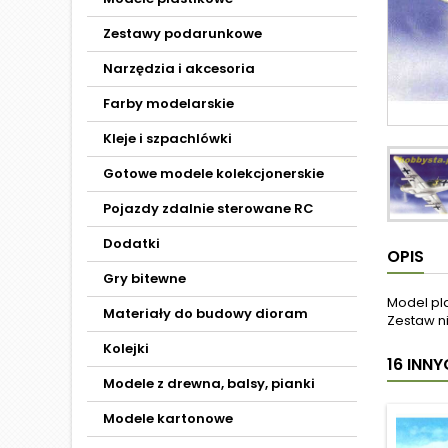
Zestawy podarunkowe
Narzędzia i akcesoria
Farby modelarskie
Kleje i szpachlówki
Gotowe modele kolekcjonerskie
Pojazdy zdalnie sterowane RC
Dodatki
OPIS
Gry bitewne
Model pl
Materiały do budowy dioram
Zestaw ni
Kolejki
16 INN
Modele z drewna, balsy, pianki
Modele kartonowe