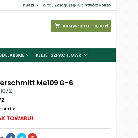

PLN zł
Witaj,
Zaloguj się
lub
Stwórz konto
shopping_cart
Koszyk:
0
szt. - 0,00 zł
ODELARSKIE
KLEJE I SZPACHLÓWKI
erschmitt Me109 G-6
01072
72
nt
Airfix
AK TOWARU!
ij