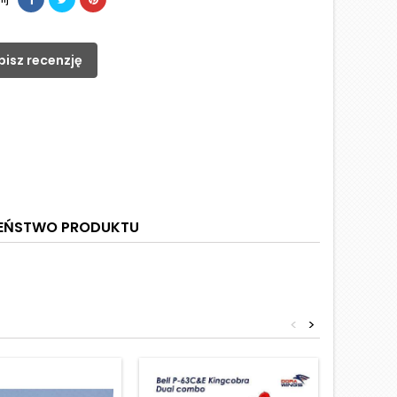
pisz recenzję
ZEŃSTWO PRODUKTU
<
>