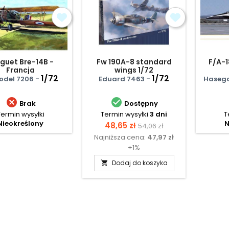
guet Bre-14B -
Fw 190A-8 standard
F/A-1
Francja
wings 1/72
1/72
1/72
odel 7206 -
Eduard 7463 -
Haseg


Brak
Dostępny
Termin wysyłki
Termin wysyłki
3 dni
T
Nieokreślony
N
Cena
Cena
48,65 zł
54,06 zł
Najniższa cena:
47,97 zł
podstawowa
+1%
Dodaj do koszyka
