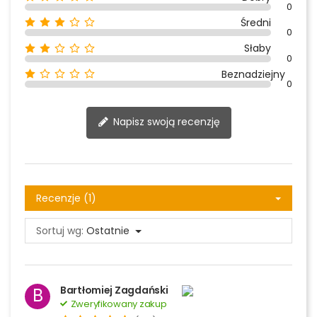
0
Średni
0
Słaby
0
Beznadziejny
0
Napisz swoją recenzję
Recenzje (1)
Sortuj wg:
Ostatnie
Bartłomiej Zagdański
B
Zweryfikowany zakup