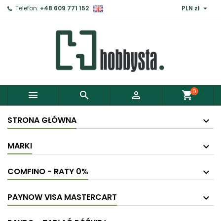

Telefon:
+48 609 771 152
PLN zł
0



shopping_cart
STRONA GŁÓWNA
MARKI
COMFINO - RATY 0%
PAYNOW VISA MASTERCART