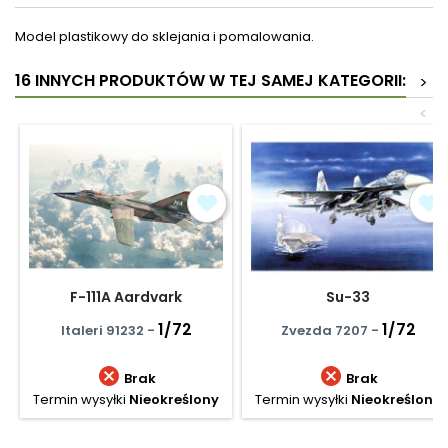
Model plastikowy do sklejania i pomalowania.
16 INNYCH PRODUKTÓW W TEJ SAMEJ KATEGORII:
>
<
F-111A Aardvark
Su-33
1/72
1/72
Italeri 91232 -
Zvezda 7207 -


Brak
Brak
Termin wysyłki
Nieokreślony
Termin wysyłki
Nieokreślony