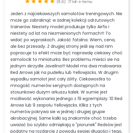
(5.0)
17 lat-s-temu
Jeden z najciekawszych samolotów treningowych. Nie
może go zabraknąć w żadnej kolekcji odrzutowych
trainerów. Niestety model produkuje tylko Airfix i
niestety od lat na niezmienionych formach!!! To
widać po wypraskach. Jakość fatalna. Wiem, cena,
ale bez przesady. Z drugiej strony jeśli się nad nim
popracuje to efekt może być naprawdę ciekawy choć
samolocik to miniaturka. Bez problemu mieści sie na
jednym skrzydle Javelina!!! Model ma dwa malowania:
Red Arrows jak na pudełku lub Yellowjacks. W drugim
wypadku samolot jest cały żółty. Ciekawostka to
mnogość numerów seryjnych dostępnych na
stosunkowo dużym arkuszu kalek. W sumie jest
możliwość wykonania jednego z 19 egzemplaży. 10 Red
Arrows lub 9 zespołu Yellowjacks. Kilka z tych
numerów pokrywa sie w jednej i drugiej grupie
akrobacyjnej. Same kalki są znakomite choć trzeba
uważać bo szybko odmiękają a "piorunek" Redsów jest
podatny na rozdarcie z powodu swojej długości i tego,