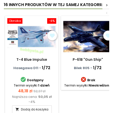
16 INNYCH PRODUKTÓW W TEJ SAMEJ KATEGORII:
>
<
Obniżka
-8%
T-4 Blue Impulse
P-61B "Gun Ship"
1/72
1/72
Hasegawa D11 -
Bilek 805 -


Dostępny
Brak
Termin wysyłki
1 dzień
Termin wysyłki
Nieokreślony
Cena
Cena
48,18 zł
52,37 zł
Najniższa cena:
50,05 zł
podstawowa
-4%
Dodaj do koszyka
