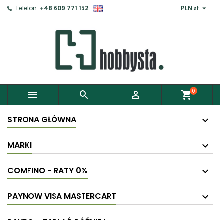

Telefon:
+48 609 771 152
PLN zł
0



shopping_cart
STRONA GŁÓWNA
MARKI
COMFINO - RATY 0%
PAYNOW VISA MASTERCART