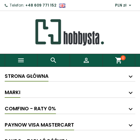

Telefon:
+48 609 771 152
PLN zł
0



shopping_cart
STRONA GŁÓWNA
MARKI
COMFINO - RATY 0%
PAYNOW VISA MASTERCART