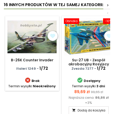
16 INNYCH PRODUKTÓW W TEJ SAMEJ KATEGORII:
>
<
Obniżka
-10%
B-26K Counter Invader
Su-27 UB - Zespół
akrobacyjny Rosyjscy
1/72
Rycerze - Russkije Witiazi
1/72
Italeri 1249 -
Zvezda 7277 -


Brak
Dostępny
Termin wysyłki
Nieokreślony
Termin wysyłki
3 dni
Cena
Cena
89,69 zł
99,65 zł
Najniższa cena:
86,86 zł
podstawow
+3%
Dodaj do koszyka
