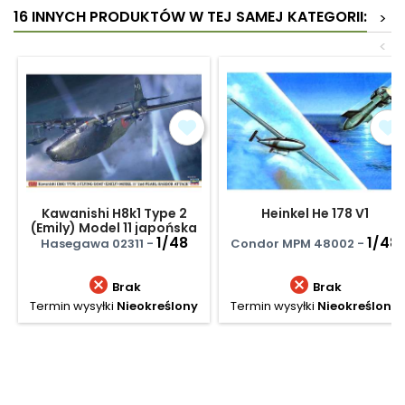
16 INNYCH PRODUKTÓW W TEJ SAMEJ KATEGORII:
>
<
Kawanishi H8k1 Type 2
Heinkel He 178 V1
(Emily) Model 11 japońska
łódź latająca
1/48
1/48
Hasegawa 02311 -
Condor MPM 48002 -


Brak
Brak
Termin wysyłki
Nieokreślony
Termin wysyłki
Nieokreślony