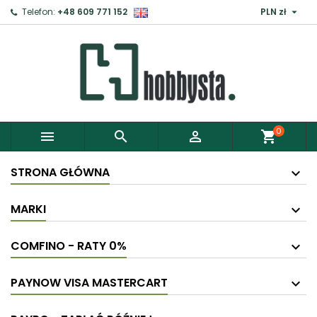

Telefon:
+48 609 771 152
PLN zł
0



shopping_cart
STRONA GŁÓWNA
MARKI
COMFINO - RATY 0%
PAYNOW VISA MASTERCART