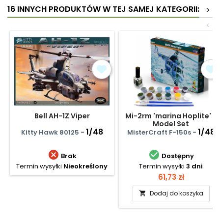
16 INNYCH PRODUKTÓW W TEJ SAMEJ KATEGORII:
>
<
Bell AH-1Z Viper
Mi-2rm 'marina Hoplite' -
Model Set
1/48
1/48
Kitty Hawk 80125 -
MisterCraft F-150s -


Brak
Dostępny
Termin wysyłki
Nieokreślony
Termin wysyłki
3 dni
Cena
61,73 zł
Dodaj do koszyka
