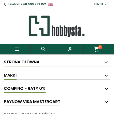

Telefon:
+48 609 771 152
PLN zł
0



shopping_cart
STRONA GŁÓWNA
MARKI
COMFINO - RATY 0%
PAYNOW VISA MASTERCART