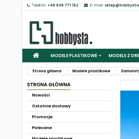
Telefon:
+48 609 771 152
E-mail:
sklep@hobbysta
MODELE PLASTIKOWE
MODELE Z DRE
Strona główna
Modele plastikowe
Samolot
STRONA GŁÓWNA
Nowości
Ostatnie dostawy
Promocje
Polecane
Modele plastikowe