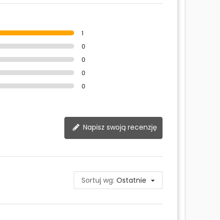
1
0
0
0
0
Napisz swoją recenzję
Sortuj wg:
Ostatnie