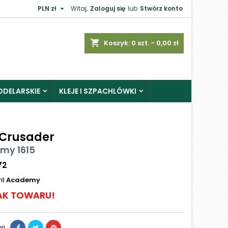

PLN zł
Witaj,
Zaloguj się
lub
Stwórz konto
shopping_cart
Koszyk:
0
szt. - 0,00 zł
ODELARSKIE
KLEJE I SZPACHLÓWKI
 Crusader
my 1615
72
nt
Academy
AK TOWARU!
ij