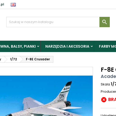
.pl

WNA, BALSY, PIANKI
NARZĘDZIA I AKCESORIA
FARBY M
y
1/72
F-8E Crusader
F-8E
Acade
1/
Skala
Produce
BR

Udostępn