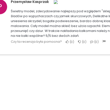
Przemysław Kasprzak
P
Świetny model, zdecydowanie najlepszy pod względem "sklejal
śladów po wypychaczach czy jamek skurczowych, Delikatne lini
uniesienia skrzydeł, bogate podwieszenie, bardzo dobrej kl
malowania. Cały model można skleić bez użcia szpachli. Elemn
przesunięć czy dziur. W trakcie nakładania kalkomani należy n
na nie kalki wspólne!! 5/5 bez dwóch zdań.
Czy ta recenzja była pomocna?
0
0
0