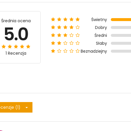
Świetny
Średnia ocena
5.0
Dobry
Średni
Słaby
Beznadziejny
1 Recenzja
cenzje (1)