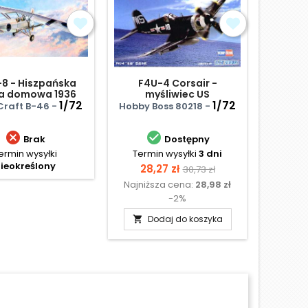
8 - Hiszpańska
F4U-4 Corsair -
BAe Ha
a domowa 1936
myśliwiec US
1/72
1/72
Craft B-46 -
Hobby Boss 80218 -
Airfi


Brak
Dostępny
ermin wysyłki
Termin wysyłki
3 dni
Te
ieokreślony
N
Cena
Cena
28,27 zł
30,73 zł
Najniższa cena:
28,98 zł
podstawowa
-2%
Dodaj do koszyka
