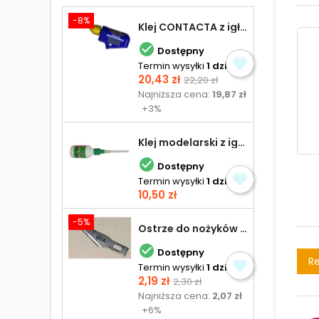
-8%
Klej CONTACTA z igłą do plastiku 25,0 g

Dostępny
Termin wysyłki
1 dzień
Cena
Cena
20,43 zł
22,20 zł
podstawowa
Najniższa cena:
19,87 zł
+3%
Klej modelarski z igłą 30 ml

Dostępny
Termin wysyłki
1 dzień
Cena
10,50 zł
-5%
Ostrze do nożyków Excel

Dostępny
Re
Termin wysyłki
1 dzień
Cena
Cena
2,19 zł
2,30 zł
podstawowa
Najniższa cena:
2,07 zł
+6%