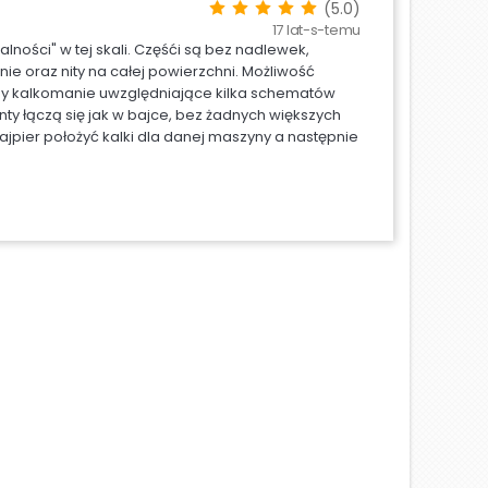
(5.0)
17 lat-s-temu
ności" w tej skali. Częśći są bez nadlewek,
e oraz nity na całej powierzchni. Możliwość
asy kalkomanie uwzględniające kilka schematów
ty łączą się jak w bajce, bez żadnych większych
ajpier położyć kalki dla danej maszyny a następnie