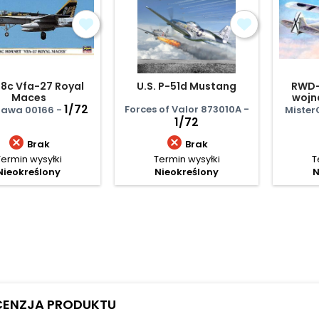
18c Vfa-27 Royal
U.S. P-51d Mustang
RWD-
Maces
wojn
1/72
Forces of Valor 873010A -
awa 00166 -
Mister
1/72


Brak
Brak
Termin wysyłki
Termin wysyłki
T
Nieokreślony
Nieokreślony
N
CENZJA PRODUKTU