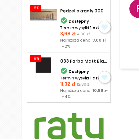
-8%
Pędzel okrągły 000

Dostępny
Termin wysyłki
1 dzień
Cena
Cena
3,68 zł
4,00 zł
podstawowa
Najniższa cena:
3,60 zł
+2%
-8%
033 Farba Matt Black - olejna

Dostępny
Termin wysyłki
1 dzień
Cena
Cena
11,32 zł
12,30 zł
podstawowa
Najniższa cena:
10,86 zł
+4%