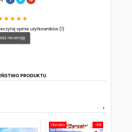
eczytaj opinie użytkowników (1)
isz recenzję
ZEŃSTWO PRODUKTU
<
>
Obniżka
-8%