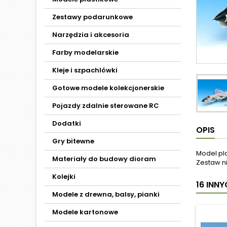
Zestawy podarunkowe
Narzędzia i akcesoria
Farby modelarskie
Kleje i szpachlówki
Gotowe modele kolekcjonerskie
Pojazdy zdalnie sterowane RC
Dodatki
OPIS
Gry bitewne
Model pl
Materiały do budowy dioram
Zestaw ni
Kolejki
16 INN
Modele z drewna, balsy, pianki
Modele kartonowe