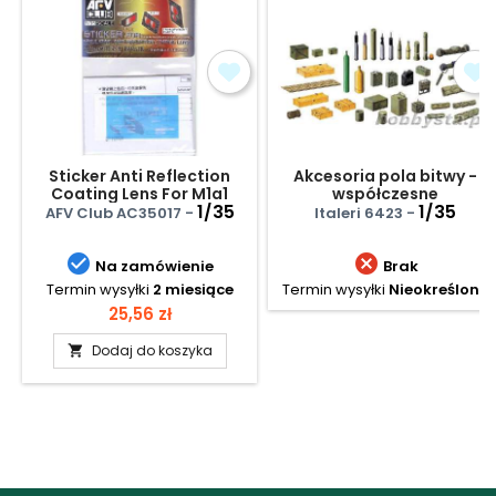
Sticker Anti Reflection
Akcesoria pola bitwy -
Coating Lens For M1a1
współczesne
Aim/M1a2 Sep
1/35
1/35
AFV Club AC35017 -
Italeri 6423 -


Na zamówienie
Brak
Termin wysyłki
2 miesiące
Termin wysyłki
Nieokreślony
Cena
25,56 zł
Dodaj do koszyka
