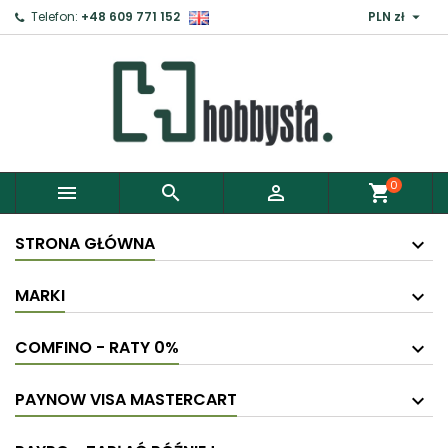

Telefon:
+48 609 771 152
PLN zł
0



shopping_cart
STRONA GŁÓWNA
MARKI
COMFINO - RATY 0%
PAYNOW VISA MASTERCART