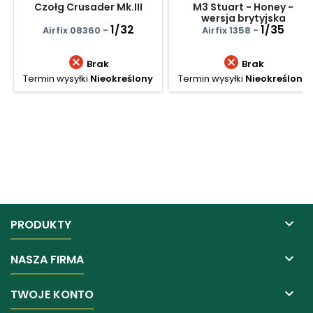
Czołg Crusader Mk.III
M3 Stuart - Honey -
wersja brytyjska
1/32
1/35
Airfix 08360 -
Airfix 1358 -


Brak
Brak
Termin wysyłki
Nieokreślony
Termin wysyłki
Nieokreślony

PRODUKTY

NASZA FIRMA

TWOJE KONTO