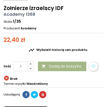
Żołnierze izraelscy IDF
Academy 1368
1/35
Skala
Producent
Academy
22,40 zł

Wyświetl historię cen produktu
Dodaj do koszyka
Ilość


Brak
Termin wysyłki
Nieokreślony
Udostępnij