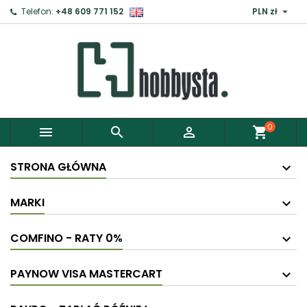

Telefon:
+48 609 771 152
PLN zł
0



shopping_cart
STRONA GŁÓWNA
MARKI
COMFINO - RATY 0%
PAYNOW VISA MASTERCART