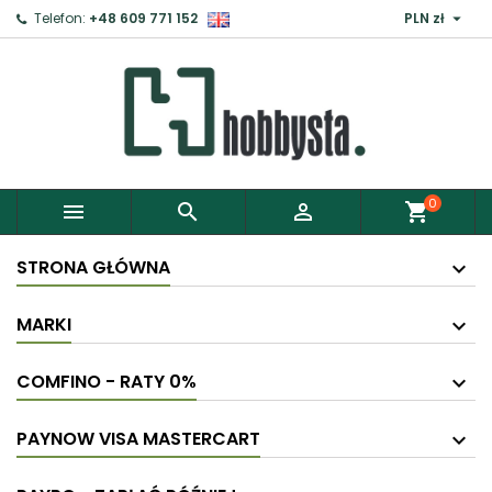

Telefon:
+48 609 771 152
PLN zł
0



shopping_cart
STRONA GŁÓWNA
MARKI
COMFINO - RATY 0%
PAYNOW VISA MASTERCART