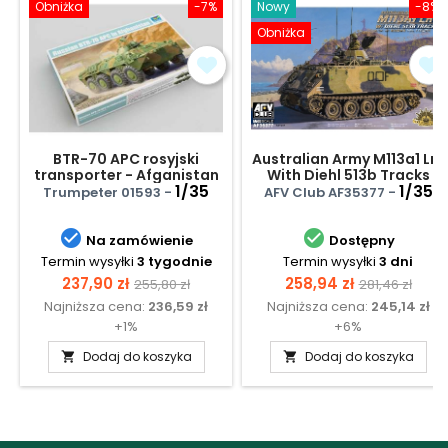
Obniżka
-7%
Nowy
-8%
Obniżka
BTR-70 APC rosyjski
Australian Army M113a1 Lrv
transporter - Afganistan
With Diehl 513b Tracks
1/35
1/35
Trumpeter 01593 -
AFV Club AF35377 -


Na zamówienie
Dostępny
Termin wysyłki
3 tygodnie
Termin wysyłki
3 dni
Cena
Cena
Cena
Cena
237,90 zł
258,94 zł
255,80 zł
281,46 zł
Najniższa cena:
236,59 zł
Najniższa cena:
245,14 zł
podstawowa
podstawow
+1%
+6%
Dodaj do koszyka
Dodaj do koszyka

