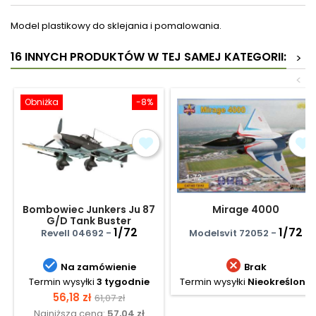
Model plastikowy do sklejania i pomalowania.
16 INNYCH PRODUKTÓW W TEJ SAMEJ KATEGORII:
>
<
Obniżka
-8%
Bombowiec Junkers Ju 87
Mirage 4000
G/D Tank Buster
1/72
1/72
Revell 04692 -
Modelsvit 72052 -


Na zamówienie
Brak
Termin wysyłki
3 tygodnie
Termin wysyłki
Nieokreślony
Cena
Cena
56,18 zł
61,07 zł
Najniższa cena:
57,04 zł
podstawowa