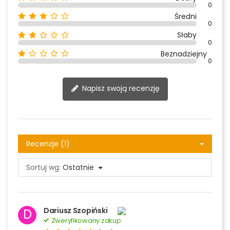
0
Średni
0
Słaby
0
Beznadziejny
0
Napisz swoją recenzję
Recenzje (1)
Sortuj wg:
Ostatnie
Dariusz Szopiński
D
Zweryfikowany zakup