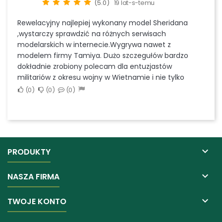
(5.0)
19 lat-s-temu
Rewelacyjny najlepiej wykonany model Sheridana
,wystarczy sprawdzić na różnych serwisach
modelarskich w internecie.Wygrywa nawet z
modelem firmy Tamiya. Dużo szczegułów bardzo
dokładnie zrobiony polecam dla entuzjastów
militariów z okresu wojny w Wietnamie i nie tylko
0
0
0

PRODUKTY

NASZA FIRMA

TWOJE KONTO