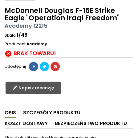
McDonnell Douglas F-15E Strike
Eagle "Operation Iraqi Freedom"
Academy 12215
1/48
Skala
Producent
Academy
BRAK TOWARU!

Udostępnij
Napisz recenzję
OPIS
SZCZEGÓŁY PRODUKTU
KOSZT DOSTAWY
BEZPIECZEŃSTWO PRODUKTU
Model plastikowy do sklejania i pomalowania.