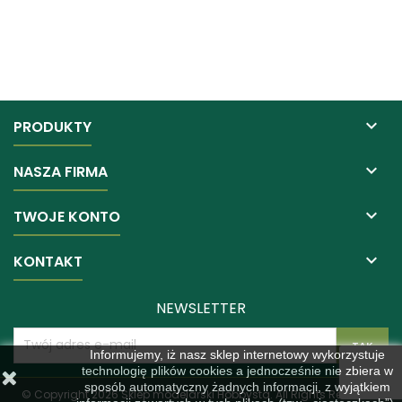

PRODUKTY

NASZA FIRMA

TWOJE KONTO

KONTAKT
NEWSLETTER
Informujemy, iż nasz sklep internetowy wykorzystuje
technologię plików cookies a jednocześnie nie zbiera w
sposób automatyczny żadnych informacji, z wyjątkiem
© Copyright 2026 Sklep modelarski Hobbysta. All Rights Reserved.