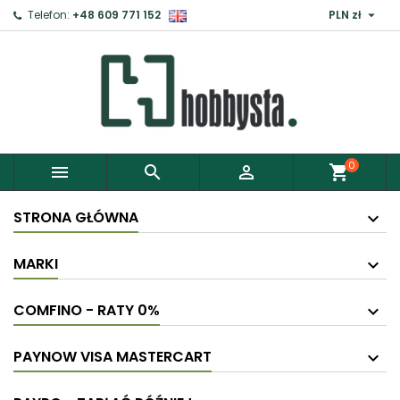

Telefon:
+48 609 771 152
PLN zł
0



shopping_cart
STRONA GŁÓWNA
MARKI
COMFINO - RATY 0%
PAYNOW VISA MASTERCART