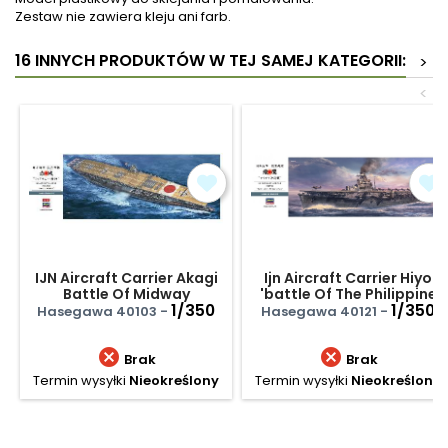
Zestaw nie zawiera kleju ani farb.
16 INNYCH PRODUKTÓW W TEJ SAMEJ KATEGORII:
>
<
IJN Aircraft Carrier Akagi
Ijn Aircraft Carrier Hiyo
Battle Of Midway
'battle Of The Philippine
1/350
Sea'
1/350
Hasegawa 40103 -
Hasegawa 40121 -


Brak
Brak
Termin wysyłki
Nieokreślony
Termin wysyłki
Nieokreślony